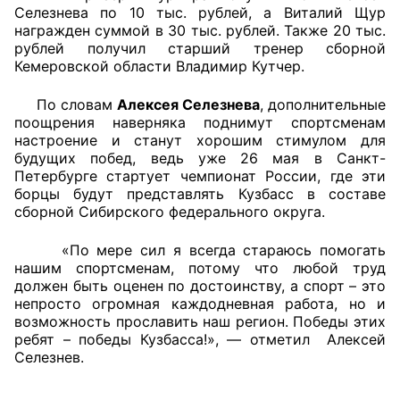
Селезнева по 10 тыс. рублей, а Виталий Щур
награжден суммой в 30 тыс. рублей. Также 20 тыс.
Совет ОП КО
рублей получил старший тренер сборной
Кемеровской области Владимир Кутчер.
Общественный штаб
По словам
Алексея Селезнева
, дополнительные
Члены ОП КО
поощрения наверняка поднимут спортсменам
настроение и станут хорошим стимулом для
Документы ОП КО
будущих побед, ведь уже 26 мая в Санкт-
Петербурге стартует чемпионат России, где эти
борцы будут представлять Кузбасс в составе
Регламент ОП КО
сборной Сибирского федерального округа.
Кодекс этики ОП КО
«По мере сил я всегда стараюсь помогать
нашим спортсменам, потому что любой труд
Положения
должен быть оценен по достоинству, а спорт – это
непросто огромная каждодневная работа, но и
Соглашения
возможность прославить наш регион. Победы этих
ребят – победы Кузбасса!», — отметил Алексей
Рекомендации
Селезнев.
Порядок работы ЦОН