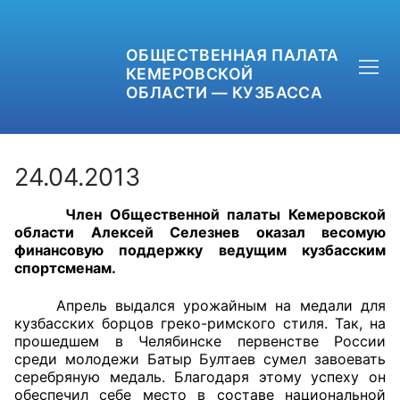
ОБЩЕСТВЕННАЯ ПАЛАТА
КЕМЕРОВСКОЙ
ОБЛАСТИ — КУЗБАССА
24.04.2013
Член Общественной палаты Кемеровской
+7 (3842) 58-82-40
области Алексей Селезнев оказал весомую
финансовую поддержку ведущим кузбасским
OPKO42@BK.RU
спортсменам.
ОБРАТНАЯ СВЯЗЬ
Апрель выдался урожайным на медали для
кузбасских борцов греко-римского стиля. Так, на
прошедшем в Челябинске первенстве России
среди молодежи Батыр Бултаев сумел завоевать
серебряную медаль. Благодаря этому успеху он
обеспечил себе место в составе национальной