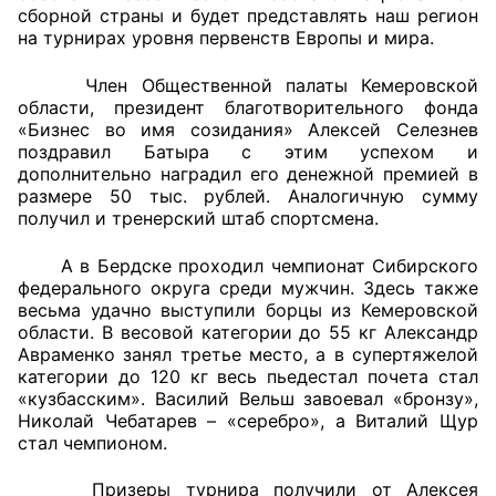
сборной страны и будет представлять наш регион
на турнирах уровня первенств Европы и мира.
Главная
Член Общественной палаты Кемеровской
Общественные советы
области, президент благотворительного фонда
«Бизнес во имя созидания» Алексей Селезнев
Общественные советы при территориальных
поздравил Батыра с этим успехом и
органах федеральных органов
дополнительно наградил его денежной премией в
размере 50 тыс. рублей. Аналогичную сумму
исполнительной власти
получил и тренерский штаб спортсмена.
Общественные советы по проведению
А в Бердске проходил чемпионат Сибирского
независимой оценки качества условий
федерального округа среди мужчин. Здесь также
оказания услуг
весьма удачно выступили борцы из Кемеровской
области. В весовой категории до 55 кг Александр
О Палате
Авраменко занял третье место, а в супертяжелой
категории до 120 кг весь пьедестал почета стал
«кузбасским». Василий Вельш завоевал «бронзу»,
Структура Палаты
Николай Чебатарев – «серебро», а Виталий Щур
стал чемпионом.
Комиссии
Призеры турнира получили от Алексея
Экспертный совет ОП КО