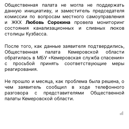
Общественная палата не могла не поддержать
данную инициативу, и заместитель председателя
Совет ОП КО
комиссии по вопросам местного самоуправления
и ЖКХ
Любовь Сорокина
провела мониторинг
Общественный штаб
состояния канализационных и сливных люков
столицы Кузбасса.
Члены ОП КО
После того, как данные заявителя подтвердились,
Документы ОП КО
Общественная палата Кемеровской области
обратилась в МБУ «Кемеровская служба спасения»
Регламент ОП КО
с просьбой принять соответствующие меры
реагирования.
Кодекс этики ОП КО
Не прошло и месяца, как проблема была решена, о
чем заявитель сообщил в ходе телефонного
Положения
разговора с представителями Общественной
палаты Кемеровской области.
Соглашения
Рекомендации
Порядок работы ЦОН