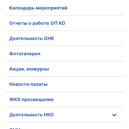
Календарь мероприятий
Аппарат ОП КО
УСТАВ ГКУ “АППАРАТ ОП КО”
Отчеты о работе ОП КО
Доходы руководителя за 2024 г.
Деятельность ОНК
Фотогалерея
Акции, конкурсы
Новости палаты
ЖКХ просвещение
Деятельность НКО