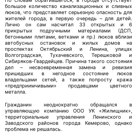
большое количество канализационных и сливных
люков, что представляет серьезную опасность для
Главная
жителей города, в первую очередь – для детей.
Лично он сам насчитал 33 открытых и 6
Общественные советы
прикрытых подручными материалами (ДСП,
бетонными плитами, ветками и пр.) люков вблизи
Общественные советы при территориальных
автобусных остановок и жилых домов на
органах федеральных органов
проспектах Октябрьский и Ленина, улицах
исполнительной власти
Волгоградская, Тухачевского, Терешковой и
Сибиряков-Гвардейцев. Причина такого состояния
дел – несвоевременная замена и ревизия
Общественные советы по проведению
пришедших в негодное состояние люков
независимой оценки качества условий
владельцами сетей, а также попросту кража
оказания услуг
«предприимчивыми» продавцами цветного
металла.
О Палате
Гражданин неоднократно обращался в
Структура Палаты
управляющую компанию ООО УК «Жилищник»,
территориальные управления Ленинского и
Заводского районов города Кемерово, однако
Комиссии
проблема не решалась.
Экспертный совет ОП КО