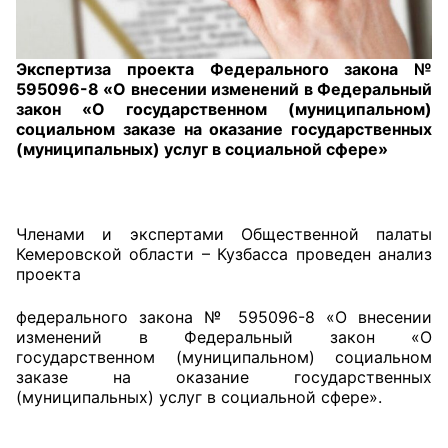
Главная
Экспертиза проекта Федерального закона №
Общественные советы
595096-8 «О внесении изменений в Федеральный
закон «О государственном (муниципальном)
социальном заказе на оказание государственных
Общественные советы при территориальных
(муниципальных) услуг в социальной сфере»
органах федеральных органов
исполнительной власти
Общественные советы по проведению
Членами и экспертами Общественной палаты
независимой оценки качества условий
Кемеровской области – Кузбасса проведен анализ
оказания услуг
проекта
О Палате
федерального закона № 595096-8 «О внесении
изменений в Федеральный закон «О
государственном (муниципальном) социальном
Структура Палаты
заказе на оказание государственных
(муниципальных) услуг в социальной сфере».
Комиссии
Экспертный совет ОП КО