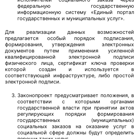
федеральную государственную
Аппарат ОП КО
информационную систему «Единый портал
государственных и муниципальных услуг».
УСТАВ ГКУ “АППАРАТ ОП КО”
Для реализации данных возможностей
Доходы руководителя за 2024 г.
предлагается особый порядок подписания,
формирования, утверждения электронных
документов путем применения усиленной
квалифицированной электронной подписи
физического лица, сертификат ключа проверки
которой создан и используется в
соответствующей инфраструктуре, либо простой
электронной подписи.
Законопроект предусматривает положения, в
соответствии с которыми органами
государственной власти при принятии актов
регулирующих порядки формирования
государственных (муниципальных)
социальных заказов на оказание услуг в
социальной сфере должны будут определить
перечни таких услуг,