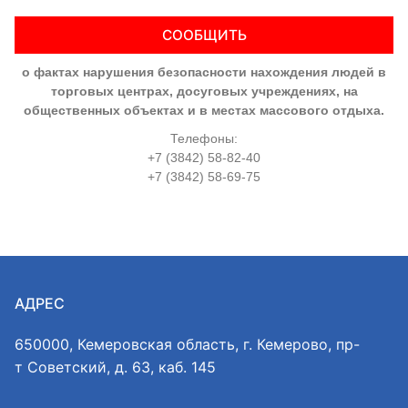
СООБЩИТЬ
о фактах нарушения безопасности нахождения людей в
торговых центрах, досуговых учреждениях, на
общественных объектах и в местах массового отдыха.
Телефоны:
+7 (3842) 58-82-40
+7 (3842) 58-69-75
АДРЕС
650000, Кемеровская область, г. Кемерово, пр-
т Советский, д. 63, каб. 145