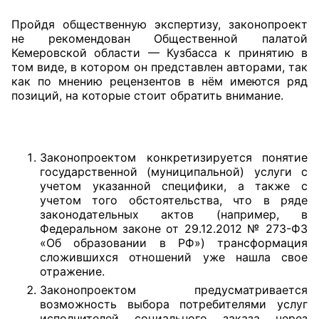
Пройдя общественную экспертизу, законопроект
Совет ОП КО
не рекомендован Общественной палатой
Кемеровской области — Кузбасса к принятию в
Общественный штаб
том виде, в котором он представлен авторами, так
как по мнению рецензентов в нём имеются ряд
Члены ОП КО
позиций, на которые стоит обратить внимание.
Документы ОП КО
Регламент ОП КО
Законопроектом конкретизируется понятие
государственной (муниципальной) услуги с
Кодекс этики ОП КО
учетом указанной специфики, а также с
учетом того обстоятельства, что в ряде
законодательных актов (например, в
Положения
Федеральном законе от 29.12.2012 № 273-ФЗ
«Об образовании в РФ») трансформация
Соглашения
сложившихся отношений уже нашла свое
отражение.
Рекомендации
Законопроектом предусматривается
возможность выбора потребителями услуг
Порядок работы ЦОН
исполнителей социального заказа через