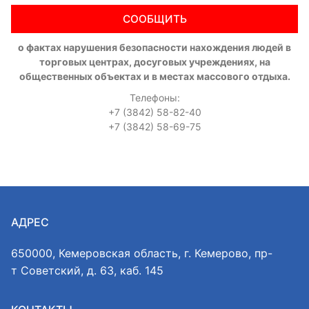
СООБЩИТЬ
о фактах нарушения безопасности нахождения людей в
торговых центрах, досуговых учреждениях, на
общественных объектах и в местах массового отдыха.
Телефоны:
+7 (3842) 58-82-40
+7 (3842) 58-69-75
АДРЕС
650000, Кемеровская область, г. Кемерово, пр-
т Советский, д. 63, каб. 145