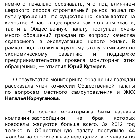
немного печально осознавать, что под влиянием
широкого спроса строительный рынок пошел по
Совет ОП КО
пути упрощения, что существенно сказывается на
качестве. В настоящее время, как в органы власти,
Общественный штаб
так и в Общественную палату поступает очень
много обращений граждан по вопросу качества
Члены ОП КО
сдаваемого в эксплуатацию нового жилья. В
рамках подготовки к круглому столу комиссия по
экономическому развитию и поддержке
Документы ОП КО
предпринимательства провела мониторинг этих
обращений», — отметил
Юрий Кутырев
.
Регламент ОП КО
О результатах мониторинга обращений граждан
Кодекс этики ОП КО
рассказала член комиссии Общественной палаты
по вопросам местного самоуправления и ЖКХ
Положения
Наталья Корчуганова
.
Соглашения
На основе мониторинга были названы
компании-застройщики, на брак которых
Рекомендации
новоселы жалуются больше всего. За 2012 год
только в Общественную палату поступило 44
Порядок работы ЦОН
жалобы на строительные недоделки, а с января по