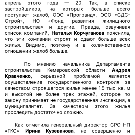
апрель этого года — 20. Так, в списке
застройщиков, на которых больше всего
Аппарат ОП КО
поступает жалоб, ООО «Програнд», ООО «СДС-
Строй», НО «Фонд развития жилищного
УСТАВ ГКУ “АППАРАТ ОП КО”
строительства» и другие. Правда, озвучивая
список компаний,
Наталья Корчуганова
пояснила,
Доходы руководителя за 2024 г.
что эти компании строят и сдают больше всех
жилья. Видимо, поэтому и в количественном
отношении жалоб больше.
По мнению начальника Департамента
строительства Кемеровской области
Андрея
Кравченко
, серьезной проблемой является
осуществление государственного контроля за
качеством строящегося жилья менее 1,5 тыс. кв. м
и высотой не более трех этажей, которое по
закону принимает не государственная инспекция, а
муниципалитет. За качеством этого жилья
проследить достаточно сложно.
Как отметила генеральный директор СРО НП
«ГКС»
Ирина Кузеванова
, не совершенно и