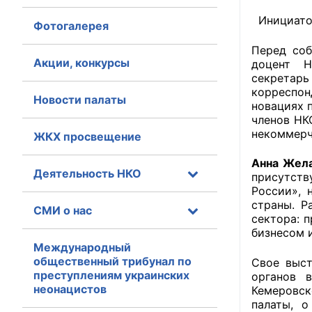
Инициатор
Фотогалерея
Главная
Перед со
Общественные с
Акции, конкурсы
доцент Н
секретар
Общественные
корреспо
Новости палаты
новациях 
исполнительн
членов НК
некоммерч
ЖКХ просвещение
Общественные
оказания усл
Анна Жел
Деятельность НКО
присутств
О Палате
России», 
страны. Р
СМИ о нас
Структура Пала
сектора: 
бизнесом 
Комиссии
Международный
общественный трибунал по
Свое выс
преступлениям украинских
Экспертный с
органов 
неонацистов
Кемеровск
палаты, о
Совет ОП КО