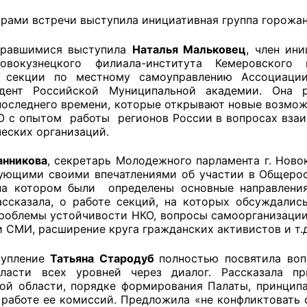
ами встречи выступила инициативная группа горожан
бравшимися выступила
Наталья Мальковец
, член ини
оветы
овокузнецкого филиала-института Кемеровского г
ь секции по местному самоуправлению Ассоциации
 советы при территориальных органах федеральных о
ндент Российской Муниципальной академии. Она р
последнего времени, которые открывают новые возмож
ой власти
О с опытом работы регионов России в вопросах вза
еских организаций.
 советы по проведению независимой оценки качества
уг
анникова
, секретарь Молодежного парламента г. Ново
ующими своими впечатлениями об участии в Общеро
на котором были определены основные направления
ассказала, о работе секций, на которых обсуждали
ты
проблемы устойчивости НКО, вопросы самоорганизации
и СМИ, расширение круга гражданских активистов и т.д
тупление
Татьяна Стародуб
полностью посвятила во
овет ОП КО
власти всех уровней через диалог. Рассказала п
ой области, порядке формирования Палаты, принцип
 работе ее комиссий. Предложила «не конфликтовать 