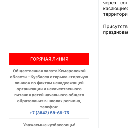
через сот
касающиес
Общественны
территори
Члены ОП КО
Присутств
празднова
Документы ОП К
Регламент ОП
ГОРЯЧАЯ ЛИНИЯ
Кодекс этики
Общественная палата Кемеровской
Положения
области – Кузбасса открыла «горячую
линию» по фактам ненадлежащей
Соглашения
организации и некачественного
питания детей начального общего
Рекомендаци
образования в школах региона,
телефон:
Порядок раб
+7 (3842) 58-69-75
Аппарат ОП КО
Уважаемые кузбассовцы!