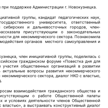
 при поддержке Администрации г. Новокузнецка.
циативной группы, кандидат педагогических наук,
осударственного университета, ответственный
 сибирских и дальневосточных городов, член-
рганов
ассказала присутствующим о законодательных
ности для некоммерческого сектора. Познакомила
имодействия органаов местного самоуправления и
 условий
кузнецка, член инициативной группы, поделилась с
ссийском гражданском форуме «Повестка дня для
 участия общественных организаций в развитии
сь актуальные вопросы развития некоммерческого
 некоммерческого сектора, диалог НКО с властью,
.
просам взаимодействия гражданского общества и
рисутствующим о работе Общественной палаты
ах и условиях деятельности членов Общественной
с властью», а выстраивать конструктивный диалог