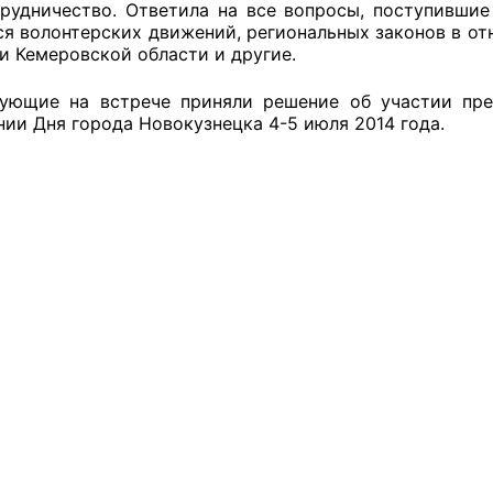
рудничество. Ответила на все вопросы, поступившие
я волонтерских движений, региональных законов в о
й штаб
и Кемеровской области и другие.
ующие на встрече приняли решение об участии пре
нии Дня города Новокузнецка 4-5 июля 2014 года.
О
 КО
 ОП КО
и
оты ЦОН