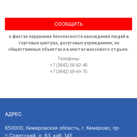
СООБЩИТЬ
о фактах нарушения безопасности нахождения людей в
торговых центрах, досуговых учреждениях, на
общественных объектах и в местах массового отдыха.
Телефоны:
+7 (3842) 58-82-40
+7 (3842) 58-69-75
АДРЕС
650000, Кемеровская область, г. Кемерово, пр-
т Советский, д. 63, каб. 145