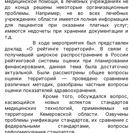
медицинской помощи, в лечебных учреждениях не
до конца решены некоторые организационные
Совет ОП КО
проблемы. Например, не во всех лечебных
учреждениях области имеется полная информация
для пациентов при оказании платных услуг;
Общественный штаб
имеются недочеты при хранении документации и
т.д.
Члены ОП КО
В ходе мероприятия был представлен
доклад «О рейтинге территорий». В связи с
Документы ОП КО
получившей широкое распространение в России
рейтинговой системы оценки при планировании
Регламент ОП КО
финансирования, данная тема была достаточно
актуальной. Были рассмотрены общие вопросы
Кодекс этики ОП КО
оценки территорий — проведено сравнение
различных методик, разобраны частные вопросы
оценки показателей здравоохранения.
Положения
Кроме того, обсуждался вопрос,
касающийся новых аспектов стандартов
Соглашения
медицинских технологий, применяемых на
территории Кемеровской области. Озвучены
Рекомендации
проблемы унификации стандартов, их сравнение с
федеральными стандартами, вопросы
Порядок работы ЦОН
реформирования стандартов.