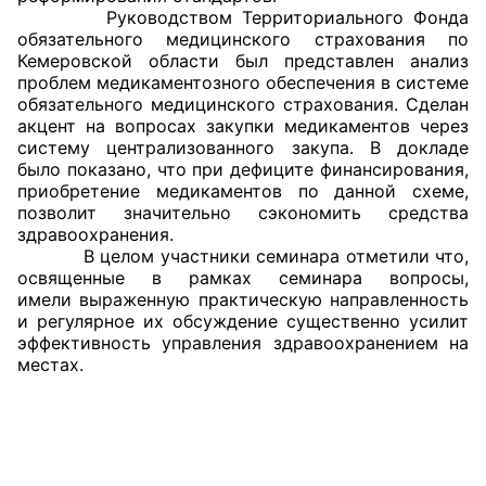
Руководством Территориального Фонда
Аппарат ОП КО
обязательного медицинского страхования по
Кемеровской области был представлен анализ
УСТАВ ГКУ “АППАРАТ ОП КО”
проблем медикаментозного обеспечения в системе
обязательного медицинского страхования. Сделан
акцент на вопросах закупки медикаментов через
Доходы руководителя за 2024 г.
систему централизованного закупа. В докладе
было показано, что при дефиците финансирования,
приобретение медикаментов по данной схеме,
позволит значительно сэкономить средства
здравоохранения.
В целом участники семинара отметили что,
освященные в рамках семинара вопросы,
имели выраженную практическую направленность
и регулярное их обсуждение существенно усилит
эффективность управления здравоохранением на
местах.