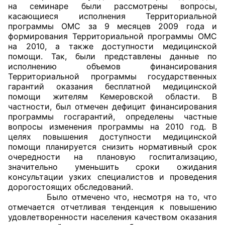
на семинаре были рассмотрены вопросы,
касающиеся исполнения Территориальной
Главная
программы ОМС за 9 месяцев 2009 года и
формирования Территориальной программы ОМС
Общественные советы
на 2010, а также доступности медицинской
помощи. Так, были представлены данные по
Общественные советы при территориальных
исполнению объемов финансирования
Территориальной программы государственных
органах федеральных органов
гарантий оказания бесплатной медицинской
исполнительной власти
помощи жителям Кемеровской области. В
частности, был отмечен дефицит финансирования
Общественные советы по проведению
программы госгарантий, определены частные
независимой оценки качества условий
вопросы изменения программы на 2010 год. В
целях повышения доступности медицинской
оказания услуг
помощи планируется снизить нормативный срок
очередности на плановую госпитализацию,
О Палате
значительно уменьшить сроки ожидания
консультации узких специалистов и проведения
Структура Палаты
дорогостоящих обследований.
Было отмечено что, несмотря на то, что
Комиссии
отмечается отчетливая тенденция к повышению
удовлетворенности населения качеством оказания
Экспертный совет ОП КО