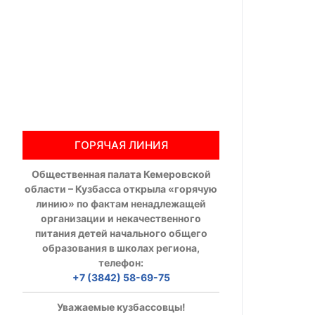
Общественны
Члены ОП КО
Документы ОП К
Регламент ОП
ГОРЯЧАЯ ЛИНИЯ
Кодекс этики
Общественная палата Кемеровской
Положения
области – Кузбасса открыла «горячую
линию» по фактам ненадлежащей
Соглашения
организации и некачественного
питания детей начального общего
Рекомендаци
образования в школах региона,
телефон:
Порядок раб
+7 (3842) 58-69-75
Аппарат ОП КО
Уважаемые кузбассовцы!