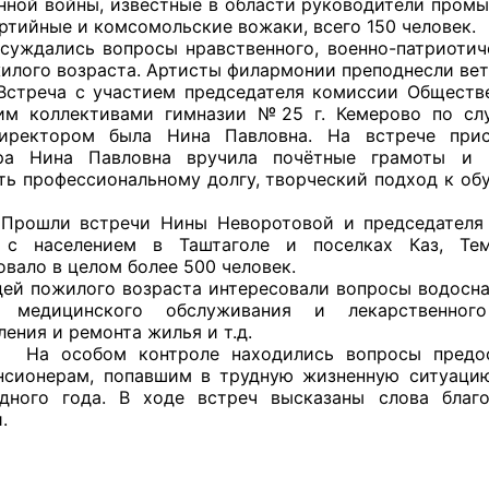
нной войны, известные в области руководители промы
ртийные и комсомольские вожаки, всего 150 человек.
ись вопросы нравственного, военно-патриотическ
илого возраста. Артисты филармонии преподнесли ве
с участием председателя комиссии Общественно
оветы
им коллективами гимназии №25 г. Кемерово по слу
иректором была Нина Павловна. На встрече прис
 советы при территориальных органах федеральных о
ора Нина Павловна вручила почётные грамоты и п
ой власти
ть профессиональному долгу, творческий подход к об
 советы по проведению независимой оценки качества
стречи Нины Неворотовой и председателя обла
уг
 с населением в Таштаголе и поселках Каз, Теми
овало в целом более 500 человек.
жилого возраста интересовали вопросы водоснабже
, медицинского обслуживания и лекарственного 
ения и ремонта жилья и т.д.
ты
ом контроле находились вопросы предоставл
нсионерам, попавшим в трудную жизненную ситуацию
дного года. В ходе встреч высказаны слова благо
.
овет ОП КО