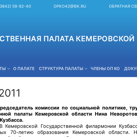
(3842) 58-82-40
OPKO42@BK.RU
ОБРАТНАЯ С
СТВЕННАЯ ПАЛАТА КЕМЕРОВСКОЙ 
ЕТЫ
О ПАЛАТЕ
СТРУКТУРА ПАЛАТЫ
ЧЛЕНЫ ОП КО
ДОКУ
.2011
OPKO42@BK.RU
тель комиссии по социальной политике, трудо
нной палаты Кемеровской области Нина Неворотова
Кузбасса.
вской Государственной филармонии Кузбасса т
ных 70-летию образования Кемеровской области. 