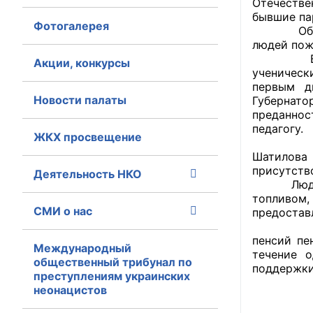
Отечестве
бывшие па
Фотогалерея
Главная
Обсуждал
людей пож
Встреча 
Общественные с
Акции, конкурсы
ученическ
первым д
Общественные
Новости палаты
Губернат
исполнительн
преданнос
педагогу.
ЖКХ просвещение
Общественные
Прошли в
оказания усл
Шатилова
присутств
Деятельность НКО
Людей по
О Палате
топливом
СМИ о нас
предоставл
Структура Пала
На особ
пенсий пе
Комиссии
Международный
течение о
общественный трибунал по
поддержки
преступлениям украинских
Экспертный с
неонацистов
Совет ОП КО