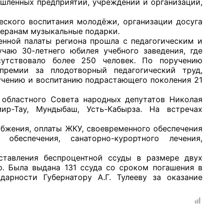
шленных предприятий, учреждений и организаций,
ого воспитания молодёжи, организации досуга
теранам музыкальные подарки.
й палаты региона прошла с педагогическим и
чаю 30-летнего юбилея учебного заведения, где
утствовало более 250 человек. По поручению
рганов
ремии за плодотворный педагогический труд,
учению и воспитанию подрастающего поколения 21
 условий
стного Совета народных депутатов Николая
р-Тау, Мундыбаш, Усть-Кабырза. На встречах
ния, оплаты ЖКУ, своевременного обеспечения
обеспечения, санаторно-курортного лечения,
ения беспроцентной ссуды в размере двух
. Была выдана 131 ссуда со сроком погашения в
дарности Губернатору А.Г. Тулееву за оказание