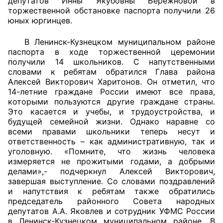
депутатов Инны Якубовны Бережновой в
торжественной обстановке паспорта получили 26
юных юргинцев.
В Ленинск-Кузнецком муниципальном районе
паспорта в ходе торжественной церемонии
получили 14 школьников. С напутственными
словами к ребятам обратился Глава района
Алексей Викторович Харитонов. Он отметил, что
14-летние граждане России имеют все права,
которыми пользуются другие граждане страны.
Это касается и учебы, и трудоустройства, и
будущей семейной жизни. Однако наравне со
всеми правами школьники теперь несут и
ответственность – как административную, так и
уголовную. «Помните, что жизнь человека
измеряется не прожитыми годами, а добрыми
делами»,- подчеркнул Алексей Викторович,
завершая выступление. Со словами поздравлений
и напутствия к ребятам также обратились
председатель районного Совета народных
депутатов А.А. Яковлев и сотрудник УФМС России
в Ленинск-Кузнецком муниципальном районе. В