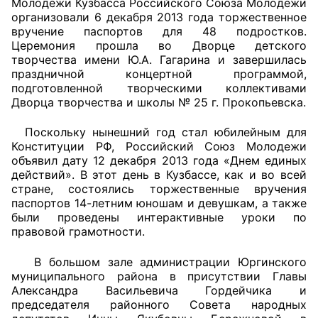
Молодежи Кузбасса Российского Союза Молодежи
организовали 6 декабря 2013 года торжественное
Аппарат ОП КО
вручение паспортов для 48 подростков.
Церемония прошла во Дворце детского
УСТАВ ГКУ “АППАРАТ ОП КО”
творчества имени Ю.А. Гагарина и завершилась
праздничной концертной программой,
Доходы руководителя за 2024 г.
подготовленной творческими коллективами
Дворца творчества и школы № 25 г. Прокопьевска.
Поскольку нынешний год стал юбилейным для
Конституции РФ, Российский Союз Молодежи
объявил дату 12 декабря 2013 года «Днем единых
действий». В этот день в Кузбассе, как и во всей
стране, состоялись торжественные вручения
паспортов 14-летним юношам и девушкам, а также
были проведены интерактивные уроки по
правовой грамотности.
В большом зале администрации Юргинского
муниципального района в присутствии Главы
Александра Васильевича Гордейчика и
председателя районного Совета народных