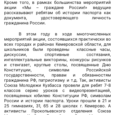
Кроме того, в рамках большинства мероприятий
акции «Мы – граждане России!» ведущие
Совет ОП КО
рассказывают ребятам об истории паспорта как
документа, удостоверяющего личность
Общественный штаб
гражданина России.
Члены ОП КО
В этом году в ходе многочисленных
мероприятий акции, состоявшихся практически во
всех городах и районах Кемеровской области, для
Документы ОП КО
школьников были проведены классные часы,
дискуссии, спортивные состязания,
Регламент ОП КО
интеллектуальные викторины, конкурсы рисунков
и стенгазет, круглые столы, посвященные Дню
Кодекс этики ОП КО
Конституции, символам Российской
государственности, правам и обязанностям
Положения
гражданина РФ, патриотизму и т.д. Так, активисты
Союза Молодежи Кузбасса провели для ребят 7-8
Соглашения
классов серию уроков с видеопрезентацией,
посвященных юбилею Конституции РФ, символам
Рекомендации
России и истории паспорта. Уроки прошли в 21 и
25 гимназиях, 31, 65 и 28 школах г. Кемерово. А
активисты Прокопьевского отделения Союза
Порядок работы ЦОН