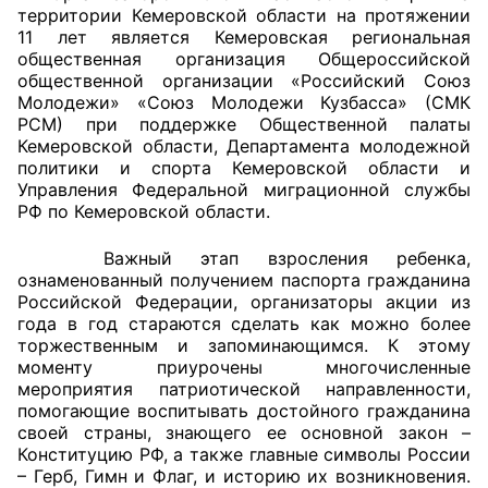
территории Кемеровской области на протяжении
11 лет является Кемеровская региональная
Главная
общественная организация Общероссийской
общественной организации «Российский Союз
Общественные советы
Молодежи» «Союз Молодежи Кузбасса» (СМК
РСМ) при поддержке Общественной палаты
Общественные советы при территориальных
Кемеровской области, Департамента молодежной
органах федеральных органов
политики и спорта Кемеровской области и
Управления Федеральной миграционной службы
исполнительной власти
РФ по Кемеровской области.
Общественные советы по проведению
Важный этап взросления ребенка,
независимой оценки качества условий
ознаменованный получением паспорта гражданина
оказания услуг
Российской Федерации, организаторы акции из
года в год стараются сделать как можно более
О Палате
торжественным и запоминающимся. К этому
моменту приурочены многочисленные
мероприятия патриотической направленности,
Структура Палаты
помогающие воспитывать достойного гражданина
своей страны, знающего ее основной закон –
Комиссии
Конституцию РФ, а также главные символы России
– Герб, Гимн и Флаг, и историю их возникновения.
Экспертный совет ОП КО