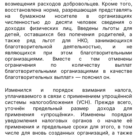
возмещения расходов добровольцев. Кроме того,
восстановлена норма, разрешающая представлять
Совет ОП КО
на бумажном носителе в организациях
численностью до десяти человек сведения о
Общественный штаб
доходах физических лиц. Введены льготы для
детей, оставшихся без попечения родителей, а
Члены ОП КО
также ряд льгот для НКО, занимающихся
благотворительной деятельностью, и не
являющихся при этом благотворительными
Документы ОП КО
организациями. Вместе с тем отменены
ограничения по количеству выплат
Регламент ОП КО
благотворительными организациями в качестве
благотворительных выплат» — пояснил он.
Кодекс этики ОП КО
Изменился и порядок взимания налога,
Положения
уплачиваемого в связи с применением упрощённой
системы налогообложения (УСН). Прежде всего,
Соглашения
уточнён предельный размер дохода для
применения «упрощёнки». Изменены порядки
Рекомендации
уведомления налоговых органов о начале её
применения и предельные сроки для этого, в том
числе для вновь созданных организаций, а также
Порядок работы ЦОН