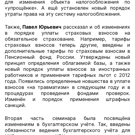
для изменения объекта налогообложения по
«упрощёнке». А ещё установлен новый порядок
Аппарат ОП КО
утраты права на эту систему налогообложения.
УСТАВ ГКУ “АППАРАТ ОП КО”
Также
, Павел Юрьевич
рассказал и об изменениях
в порядке уплаты страховых взносов на
Доходы руководителя за 2024 г.
обязательное страхование. Например, тарифы
страховых взносов теперь другие, введены и
дополнительные тарифы по страховым взносам в
Пенсионный фонд России. Утверждены новый
принцип определения облагаемой базы, а также
новый порядок уплаты взносов за иностранных
работников и применения тарифных льгот с 2012
года. Появились определенные новшества в уплате
взносов «на травматизм» в следующем году и в
процедурах проведения фондами проверок.
Изменён и порядок применения штрафных
санкций.
Вторая часть семинара была посвящёна
изменениям в бухгалтерском учёте. Так, введены
обязанности ведения бухгалтерского учёта для