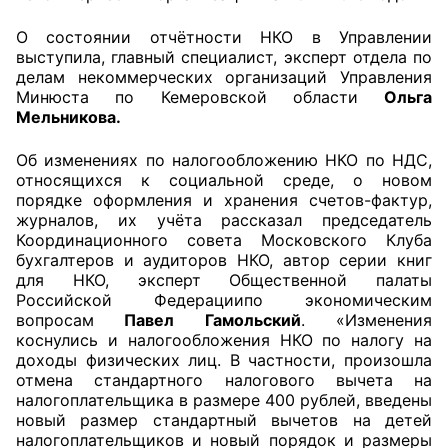
О состоянии отчётности НКО в Управлении
Главная
выступила, главный специалист, эксперт отдела по
делам некоммерческих организаций Управления
Общественные советы
Минюста по Кемеровской области
Ольга
Мельникова.
Общественные советы при территориальных
органах федеральных органов
Об изменениях по налогообложению НКО по НДС,
исполнительной власти
относящихся к социальной среде, о новом
порядке оформления и хранения счетов-фактур,
журналов, их учёта рассказал председатель
Общественные советы по проведению
Координационного совета Московского Клуба
независимой оценки качества условий
бухгалтеров и аудиторов НКО, автор серии книг
оказания услуг
для НКО, эксперт Общественной палаты
Российской Федерациипо экономическим
О Палате
вопросам
Павел Гамольский
. «Изменения
коснулись и налогообложения НКО по налогу на
доходы физических лиц. В частности, произошла
Структура Палаты
отмена стандартного налогового вычета на
налогоплательщика в размере 400 рублей, введены
Комиссии
новый размер стандартный вычетов на детей
налогоплательщиков и новый порядок и размеры
Экспертный совет ОП КО