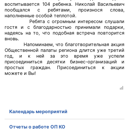
воспитывается 104 ребенка. Николай Васильевич
пообщался с ребятами, произнося слова,
Главная
наполненные особой теплотой.
Ребята с огромным интересом слушали
Общественные советы
гостя и с благодарностью принимали подарки,
надеясь на то, что подобная встреча повторится
Общественные советы при территориальных
вновь.
органах федеральных органов
Напоминаем, что благотворительная акция
Общественной палаты региона длится уже третий
исполнительной власти
год, и к ней за это время уже успели
присоединиться десятки бизнес-организаций и
Общественные советы по проведению
простых граждан. Присоединиться к акции
независимой оценки качества условий
можете и Вы!
оказания услуг
О Палате
Структура Палаты
Календарь мероприятий
Комиссии
Отчеты о работе ОП КО
Экспертный совет ОП КО