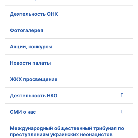
Совет ОП КО
Деятельность ОНК
Общественный штаб
Фотогалерея
Члены ОП КО
Акции, конкурсы
Документы ОП КО
Новости палаты
Регламент ОП КО
ЖКХ просвещение
Кодекс этики ОП КО
Положения
Деятельность НКО
Соглашения
СМИ о нас
Рекомендации
Международный общественный трибунал по
Порядок работы ЦОН
преступлениям украинских неонацистов