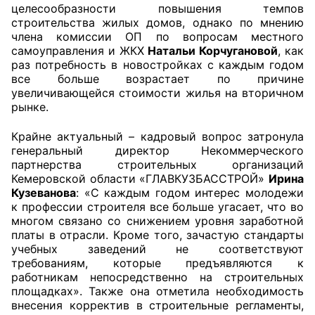
целесообразности повышения темпов
Аппарат ОП КО
строительства жилых домов, однако по мнению
члена комиссии ОП по вопросам местного
самоуправления и ЖКХ
Натальи Корчугановой
, как
УСТАВ ГКУ “АППАРАТ ОП КО”
раз потребность в новостройках с каждым годом
все больше возрастает по причине
Доходы руководителя за 2024 г.
увеличивающейся стоимости жилья на вторичном
рынке.
Крайне актуальный – кадровый вопрос затронула
генеральный директор Некоммерческого
партнерства строительных организаций
Кемеровской области «ГЛАВКУЗБАССТРОЙ»
Ирина
Кузеванова
: «С каждым годом интерес молодежи
к профессии строителя все больше угасает, что во
многом связано со снижением уровня заработной
платы в отрасли. Кроме того, зачастую стандарты
учебных заведений не соответствуют
требованиям, которые предъявляются к
работникам непосредственно на строительных
площадках». Также она отметила необходимость
внесения корректив в строительные регламенты,