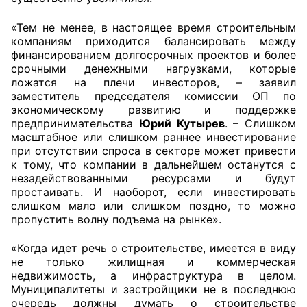
«Тем не менее, в настоящее время строительным
Главная
компаниям приходится балансировать между
финансированием долгосрочных проектов и более
Общественные советы
срочными денежными нагрузками, которые
ложатся на плечи инвесторов, – заявил
Общественные советы при территориальных
заместитель председателя комиссии ОП по
органах федеральных органов
экономическому развитию и поддержке
исполнительной власти
предпринимательства
Юрий Кутырев
. – Слишком
масштабное или слишком раннее инвестирование
при отсутствии спроса в секторе может привести
Общественные советы по проведению
к тому, что компании в дальнейшем останутся с
независимой оценки качества условий
незадействованными ресурсами и будут
оказания услуг
простаивать. И наоборот, если инвестировать
слишком мало или слишком поздно, то можно
О Палате
пропустить волну подъема на рынке».
Структура Палаты
«Когда идет речь о строительстве, имеется в виду
не только жилищная и коммерческая
недвижимость, а инфраструктура в целом.
Комиссии
Муниципалитеты и застройщики не в последнюю
очередь должны думать о строительстве
Экспертный совет ОП КО