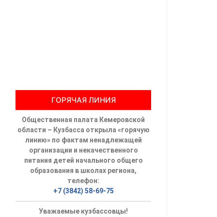
Общественны
Члены ОП КО
Документы ОП К
Регламент ОП
ГОРЯЧАЯ ЛИНИЯ
Кодекс этики
Общественная палата Кемеровской
Положения
области – Кузбасса открыла «горячую
линию» по фактам ненадлежащей
Соглашения
организации и некачественного
питания детей начального общего
Рекомендаци
образования в школах региона,
телефон:
Порядок раб
+7 (3842) 58-69-75
Аппарат ОП КО
Уважаемые кузбассовцы!