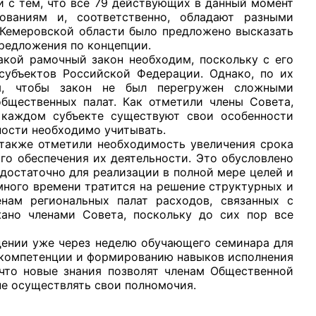
и с тем, что все 79 действующих в данный момент
ваниям и, соответственно, обладают разными
Кемеровской области было предложено высказать
предложения по концепции.
 рамочный закон необходим, поскольку с его
субъектов Российской Федерации. Однако, по их
м, чтобы закон не был перегружен сложными
рганов
бщественных палат. Как отметили члены Совета,
 каждом субъекте существуют свои особенности
нности необходимо учитывать.
 условий
же отметили необходимость увеличения срока
го обеспечения их деятельности. Это обусловлено
едостаточно для реализации в полной мере целей и
много времени тратится на решение структурных и
нам региональных палат расходов, связанных с
ано членами Совета, поскольку до сих пор все
нии уже через неделю обучающего семинара для
 компетенции и формированию навыков исполнения
что новые знания позволят членам Общественной
не осуществлять свои полномочия.