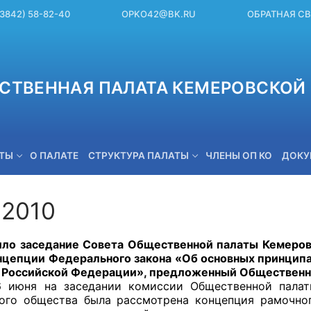
(3842) 58-82-40
OPKO42@BK.RU
ОБРАТНАЯ С
СТВЕННАЯ ПАЛАТА КЕМЕРОВСКОЙ 
ЕТЫ
О ПАЛАТЕ
СТРУКТУРА ПАЛАТЫ
ЧЛЕНЫ ОП КО
ДОКУ
.2010
OPKO42@BK.RU
аседание Совета Общественной палаты Кемеровско
нцепции Федерального закона «Об основных принцип
 Российской Федерации», предложенный Общественн
6 июня на заседании комиссии Общественной пала
ого общества была рассмотрена концепция рамочног