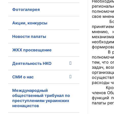
Необходим
регионал
Фотогалерея
Главная
полномочи
свое мнен
Большинс
Общественные с
Акции, конкурсы
принятием
мнению, 
Общественные
Новости палаты
механизма
исполнительн
необходим
формирова
ЖКХ просвещение
Общественные
В рамках
оказания усл
полномочи
тем, что 
Деятельность НКО
задач, во
О Палате
организац
СМИ о нас
осуществл
Структура Пала
расходы ч
Кроме тог
Комиссии
Международный
членов Об
общественный трибунал по
функций п
преступлениям украинских
Экспертный с
палаты ре
неонацистов
Совет ОП КО