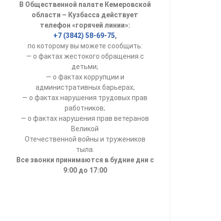
В Общественной палате Кемеровской
УСТАВ ГКУ “А
области – Кузбасса действует
телефон «горячей линии»:
Доходы руков
+7 (3842) 58-69-75
,
по которому вы можете сообщить:
— о фактах жестокого обращения с
детьми;
— о фактах коррупции и
административных барьерах;
— о фактах нарушения трудовых прав
работников;
— о фактах нарушения прав ветеранов
Великой
Отечественной войны и тружеников
тыла.
Все звонки принимаются в будние дни с
9:00 до 17:00