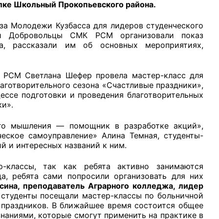
лке Школьный Прокопьевского района.
а Молодежи Кузбасса для лидеров студенческого
й Добровольцы СМК РСМ организовали показ
а, рассказали им об основных мероприятиях,
рганов
 РСМ Светлана Шефер провела мастер-класс для
аготворительного сезона «Счастливые праздники»,
ессе подготовки и проведения благотворительных
 условий
ки».
ого мышления — помощник в разработке акций»,
ское самоуправление» Алина Темная, студенты-
й и интересных названий к ним.
-классы, так как ребята активно занимаются
да, ребята сами попросили организовать для них
сина, преподаватель Аграрного колледжа, лидер
 студенты посещали мастер-классы по больничной
 праздников. В ближайшее время состоится общее
знаниями, которые смогут применить на практике в