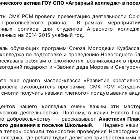
нческого актива ГОУ СПО «Аграрный колледж» в посе
ты СМК РСМ провели презентацию деятельности Союз
 Прокопьевского района. В рамках мероприяти
оветы
онных роликов для студентов Аграрного колледж
анных на 2014-2015 учебный год.
 советы при территориальных органах федеральных о
ой власти
ель обучающих программ Союза Молодежи Кузбасса
 колледжа по подготовке и проведению Новогоднего бл
ассказала ребятам о сложностях, возникающих в проц
 советы по проведению независимой оценки качества
вогодний подарок» и «Звонки деда Мороза и Снегуроч
уг
ате еще одного мастер-класса «Развитие креативн
ровела руководитель программы СМК РСМ «Студенче
 смогли получить навыки «легкого» придумывания акци
ты
дентов нашего колледжа очень важны эти мастер
ческой деятельностью. Поэтому, в канун Нового Го
по добровольчеству, — рассказывает
Анастасия Плак
овет ОП КО
ого движения в поселке Школьный
. — Недавно наши
 а теперь освоили технологии проведения Новогодних
колледжа, где ребята будут делиться приобретенными 