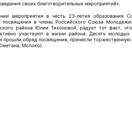
оведения своих благотворительных мероприятий».
й штаб
ении мероприятия в честь 23-летия образования С
 посвящения в члены Российского Союза Молодежи
ского района Юлии Тихоновой, радует тот факт, чт
ктивно участвуют в жизни района. Десять молодых
О
ни прошли обряд посвящения, принесли торжественную
Сметана, Молоко).
 КО
 ОП КО
и
оты ЦОН