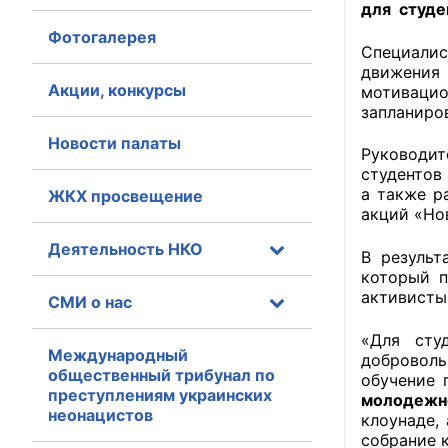
для студе
Фотогалерея
Главная
Специалис
движения
Общественные с
Акции, конкурсы
мотиваци
запланиров
Общественные
Новости палаты
исполнительн
Руководит
студентов
а также р
ЖКХ просвещение
Общественные
акций «Но
оказания усл
Деятельность НКО
В результ
О Палате
который п
активисты
СМИ о нас
Структура Пала
«Для сту
Комиссии
Международный
доброволь
общественный трибунал по
обучение 
преступлениям украинских
Экспертный с
молодежн
неонацистов
клоунаде,
собрание 
Совет ОП КО