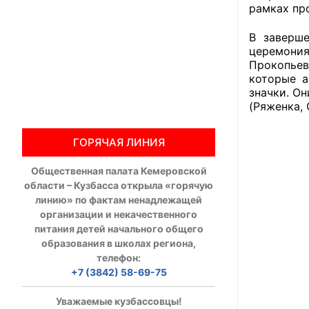
рамках пр
Общественны
В заверш
церемония
Члены ОП КО
Прокопьев
которые а
Документы ОП К
значки. О
(Ряженка, 
Регламент ОП
ГОРЯЧАЯ ЛИНИЯ
Кодекс этики
Общественная палата Кемеровской
Положения
области – Кузбасса открыла «горячую
линию» по фактам ненадлежащей
Соглашения
организации и некачественного
питания детей начального общего
Рекомендаци
образования в школах региона,
телефон:
Порядок раб
+7 (3842) 58-69-75
Аппарат ОП КО
Уважаемые кузбассовцы!