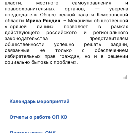
власти, местного самоуправления и
правоохранительных органов, — уверена
Аппарат ОП КО
председатель Общественной палаты Кемеровской
области
Ирина Рондик
. – Механизм общественной
УСТАВ ГКУ “АППАРАТ ОП КО”
«Горячей линии» позволяет в рамках
действующего российского и регионального
Доходы руководителя за 2024 г.
законодательства представителям
общественности успешно решать задачи,
связанные не только с обеспечением
избирательных прав граждан, но и в решении
социально бытовых проблем».
Календарь мероприятий
Отчеты о работе ОП КО
Деятельность ОНК