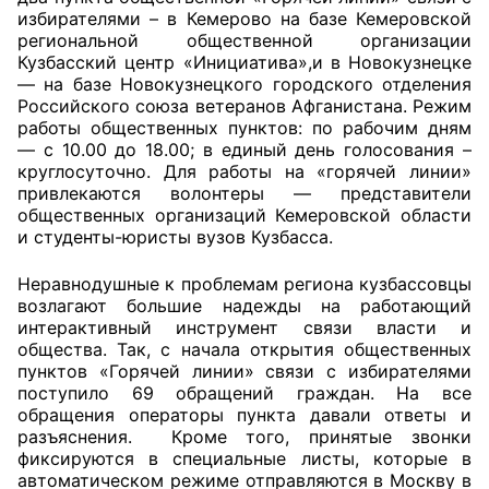
избирателями – в Кемерово на базе Кемеровской
региональной общественной организации
Главная
Кузбасский центр «Инициатива»,и в Новокузнецке
— на базе Новокузнецкого городского отделения
Общественные советы
Российского союза ветеранов Афганистана. Режим
работы общественных пунктов: по рабочим дням
Общественные советы при территориальных
— с 10.00 до 18.00; в единый день голосования –
органах федеральных органов
круглосуточно. Для работы на «горячей линии»
привлекаются волонтеры — представители
исполнительной власти
общественных организаций Кемеровской области
и студенты-юристы вузов Кузбасса.
Общественные советы по проведению
независимой оценки качества условий
Неравнодушные к проблемам региона кузбассовцы
оказания услуг
возлагают большие надежды на работающий
интерактивный инструмент связи власти и
О Палате
общества. Так, с начала открытия общественных
пунктов «Горячей линии» связи с избирателями
поступило 69 обращений граждан. На все
Структура Палаты
обращения операторы пункта давали ответы и
разъяснения. Кроме того, принятые звонки
Комиссии
фиксируются в специальные листы, которые в
автоматическом режиме отправляются в Москву в
Экспертный совет ОП КО