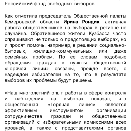
Российский фонд свободных выборов.
Совет ОП КО
Как отметила председатель Общественной палаты
Кемеровской области
Ирина Рондик
, активная
Общественный штаб
работа общественников на выборах в регионе не
случайна. Обратившиеся жители Кузбасса часто
Члены ОП КО
спрашивают не только о предстоящих выборах, но
и просят помочь, например, в решении социально-
Документы ОП КО
бытовых, жилищно-коммунальных или даже
семейных проблем. По ее словам, подобные
обращения граждан в пункты общественной
Регламент ОП КО
«Горячей линии» связаны, прежде всего, с
надеждой избирателей на то, что в результате
Кодекс этики ОП КО
выборов их проблемы будут решены.
Положения
«Наш многолетний опыт работы в сфере контроля
и наблюдения на выборах показал, что
Соглашения
общественная «Горячая линия» является
эффективным инструментом организации
Рекомендации
сотрудничества граждан и общественных
организаций с избирательными комиссиями всех
Порядок работы ЦОН
уровней, а также с представителями органов