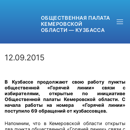
ОБЩЕСТВЕННАЯ ПАЛАТА
КЕМЕРОВСКОЙ
ОБЛАСТИ — КУЗБАССА
12.09.2015
+7 (3842) 58-82-40
В Кузбассе продолжают свою работу пункты
OPKO42@BK.RU
общественной «Горячей линии» связи с
избирателями, открытые по инициативе
ОБРАТНАЯ СВЯЗЬ
Общественной палаты Кемеровской области. С
начала работы на номера «Горячей линии»
поступило 69 обращений от кузбассовцев.
Напомним, что в Кемеровской области открыты
два пункта общественной «Горячей линии» связи с