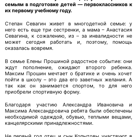
семьям в подготовке детей — первоклассников к
их первому учебному году.
Главная
Степан Севагин живет в многодетной семье: у
Общественные советы
него есть еще три сестренки, а мама – Анастасия
Севагина, к сожалению, из – за инвалидности не
Общественные советы при территориальных
может сегодня работать и, поэтому, помощь
органах федеральных органов
оказалась вовремя.
исполнительной власти
В семье Елены Прошиной радостное событие: они
ждут пополнение, ожидают второго ребенка.
Общественные советы по проведению
Максим Прошин мечтает о братике и очень хочет
независимой оценки качества условий
пойти в школу – это два его заветных желания. А
оказания услуг
так как он занимается спортом, то для него
приобрели спортивную форму.
О Палате
Благодаря участию Александра Ивановича и
Структура Палаты
Максима Александровича ребята были обеспечены
необходимой одеждой, обувью, теплыми вещами,
канцелярскими принадлежностями.
Комиссии
Не первый год отец и сын Копытовы участвуют в
Экспертный совет ОП КО