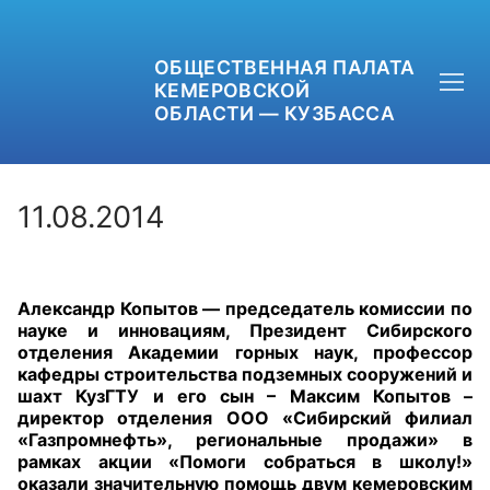
ОБЩЕСТВЕННАЯ ПАЛАТА
КЕМЕРОВСКОЙ
ОБЛАСТИ — КУЗБАССА
11.08.2014
+7 (3842) 58-82-40
Александр Копытов — председатель комиссии по
OPKO42@BK.RU
науке и инновациям, Президент Сибирского
отделения Академии горных наук, профессор
ОБРАТНАЯ СВЯЗЬ
кафедры строительства подземных сооружений и
шахт КузГТУ и его сын – Максим Копытов –
директор отделения ООО «Сибирский филиал
«Газпромнефть», региональные продажи» в
рамках акции «Помоги собраться в школу!»
оказали значительную помощь двум кемеровским