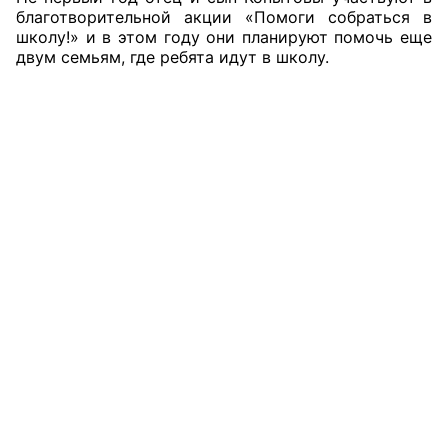
благотворительной акции «Помоги собраться в
школу!» и в этом году они планируют помочь еще
Совет ОП КО
двум семьям, где ребята идут в школу.
Общественный штаб
Члены ОП КО
Документы ОП КО
Регламент ОП КО
Кодекс этики ОП КО
Положения
Соглашения
Рекомендации
Порядок работы ЦОН