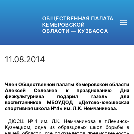
ОБЩЕСТВЕННАЯ ПАЛАТА
КЕМЕРОВСКОЙ
ОБЛАСТИ — КУЗБАССА
11.08.2014
+7 (3842) 58-82-40
Член Общественной палаты Кемеровской области
OPKO42@BK.RU
Алексей Селезнев
к празднованию
Дня
физкультурника подарил газель для
ОБРАТНАЯ СВЯЗЬ
воспитанников МБОУДОД «Детско-юношеская
спортивная школа №4» им. Л.К. Немчанинова.
ДЮСШ №4 им. Л.К. Немчанинова в г.Ленинск-
Кузнецком, одна из образцовых школ борьбы в
нашей области, где сохраняется преемственность