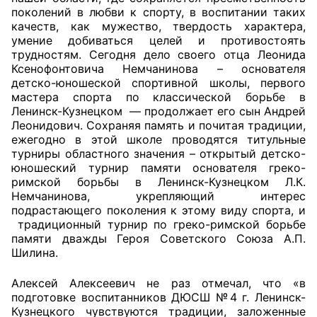
поколений в любви к спорту, в воспитании таких
качеств, как мужество, твердость характера,
Главная
умение добиваться целей и противостоять
трудностям. Сегодня дело своего отца Леонида
Общественные советы
Ксенофонтовича Немчанинова – основателя
детско-юношеской спортивной школы, первого
Общественные советы при территориальных
мастера спорта по классической борьбе в
органах федеральных органов
Ленинск-Кузнецком — продолжает его сын Андрей
Леонидович. Сохраняя память и почитая традиции,
исполнительной власти
ежегодно в этой школе проводятся титульные
турниры областного значения – открытый детско-
Общественные советы по проведению
юношеский турнир памяти основателя греко-
независимой оценки качества условий
римской борьбы в Ленинск-Кузнецком Л.К.
оказания услуг
Немчанинова, укрепляющий интерес
подрастающего поколения к этому виду спорта, и
О Палате
традиционный турнир по греко-римской борьбе
памяти дважды Героя Советского Союза А.П.
Шилина.
Структура Палаты
Алексей Алексеевич не раз отмечал, что «в
Комиссии
подготовке воспитанников ДЮСШ №4 г. Ленинск-
Кузнецкого чувствуются традиции, заложенные
Экспертный совет ОП КО