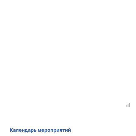
Аппарат ОП КО
УСТАВ ГКУ “АППАРАТ ОП КО”
Доходы руководителя за 2024 г.
Календарь мероприятий