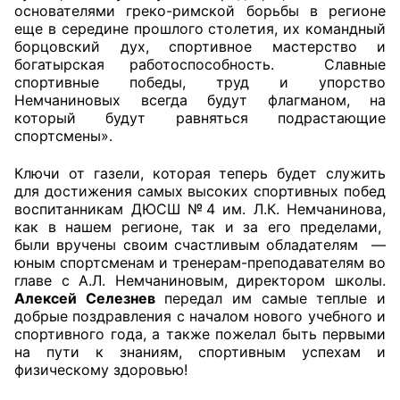
основателями греко-римской борьбы в регионе
еще в середине прошлого столетия, их командный
Совет ОП КО
борцовский дух, спортивное мастерство и
богатырская работоспособность. Славные
Общественный штаб
спортивные победы, труд и упорство
Немчаниновых всегда будут флагманом, на
Члены ОП КО
который будут равняться подрастающие
спортсмены».
Документы ОП КО
Ключи от газели, которая теперь будет служить
для достижения самых высоких спортивных побед
Регламент ОП КО
воспитанникам ДЮСШ №4 им. Л.К. Немчанинова,
как в нашем регионе, так и за его пределами,
Кодекс этики ОП КО
были вручены своим счастливым обладателям —
юным спортсменам и тренерам-преподавателям во
Положения
главе с А.Л. Немчаниновым, директором школы.
Алексей Селезнев
передал им самые теплые и
Соглашения
добрые поздравления с началом нового учебного и
спортивного года, а также пожелал быть первыми
Рекомендации
на пути к знаниям, спортивным успехам и
физическому здоровью!
Порядок работы ЦОН