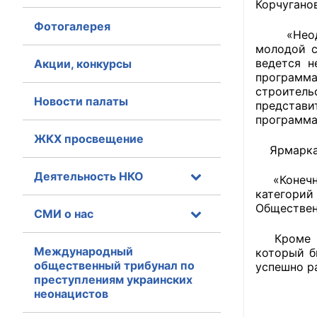
Корчуган
Фотогалерея
Главная
«Неоднок
молодой с
Общественные с
ведется н
Акции, конкурсы
программ
Общественные
строител
Новости палаты
представи
исполнительн
программа
ЖКХ просвещение
Общественные
Ярмарка о
оказания усл
Деятельность НКО
«Конечно,
О Палате
категорий
Обществен
СМИ о нас
Структура Пала
Кроме тог
Комиссии
Международный
который б
общественный трибунал по
успешно р
преступлениям украинских
Экспертный с
неонацистов
Совет ОП КО