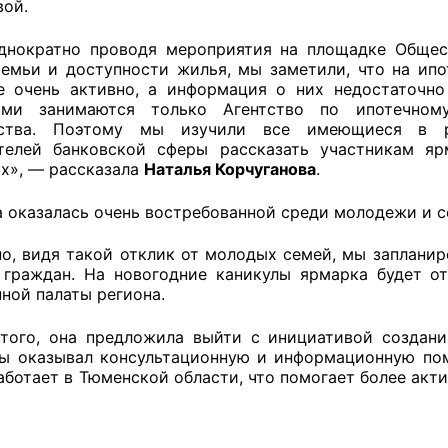
овой.
ратно проводя мероприятия на площадке Обществ
емьи и доступности жилья, мы заметили, что на ип
оветы
е очень активно, а информация о них недостаточн
ами занимаются только Агентство по ипотечно
 советы при территориальных органах федеральных о
ьства. Поэтому мы изучили все имеющиеся в р
телей банковской сферы рассказать участникам я
ой власти
х», — рассказала
Наталья Корчуганова
.
 советы по проведению независимой оценки качества
казалась очень востребованной среди молодежи и со
уг
 видя такой отклик от молодых семей, мы запланир
 граждан. На новогодние каникулы ярмарка будет о
ной палаты региона.
ты
о, она предложила выйти с инициативой создания
ы оказывал консультационную и информационную пом
аботает в Тюменской области, что помогает более акт
овет ОП КО