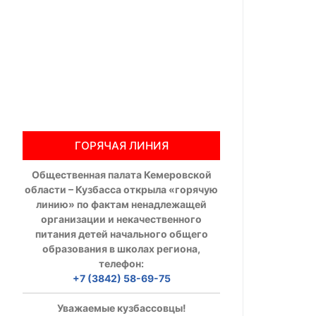
Общественны
Члены ОП КО
Документы ОП К
Регламент ОП
ГОРЯЧАЯ ЛИНИЯ
Кодекс этики
Общественная палата Кемеровской
Положения
области – Кузбасса открыла «горячую
линию» по фактам ненадлежащей
Соглашения
организации и некачественного
питания детей начального общего
Рекомендаци
образования в школах региона,
телефон:
Порядок раб
+7 (3842) 58-69-75
Аппарат ОП КО
Уважаемые кузбассовцы!