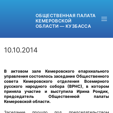
ОБЩЕСТВЕННАЯ ПАЛАТА
КЕМЕРОВСКОЙ
ОБЛАСТИ — КУЗБАССА
10.10.2014
+7 (3842) 58-82-40
В актовом зале Кемеровского епархиального
OPKO42@BK.RU
управления состоялось заседание Общественного
совета Кемеровского отделения Всемирного
ОБРАТНАЯ СВЯЗЬ
русского народного собора (ВРНС), в котором
приняла участие и выступила Ирина Рондик,
председатель Общественной палаты
Кемеровской области.
Заседание прошло под председательством