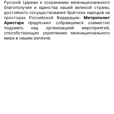
Русской Церкви к сохранению межнационального
благополучия и единства нашей великой страны,
Аппарат ОП КО
достойного сосуществования братских народов на
просторах Российской Федерации.
Митрополит
УСТАВ ГКУ “АППАРАТ ОП КО”
Аристарх
предложил собравшимся совместно
подумать над организацией мероприятий,
Доходы руководителя за 2024 г.
способствующих укреплению межнационального
мира в нашем регионе.