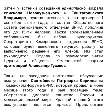
Затем участники совещания единогласно избрали
Совет ОП КО
епископа Новокузнецкого и Таштагольского
Владимира
, рукоположенного в сан архиерея 1
Общественный штаб
сентября этого года, в состав Общественного
совета регионального отделения ВРНС, пополнив
Члены ОП КО
его до 15-ти человек. Также волеизъявлением
собравшихся был избран руководитель
Документы ОП КО
Секретариата Кемеровского отделения ВРНС,
который будет выполнять текущую работу по
выполнению решений его членов. Им стал
Регламент ОП КО
руководитель Отдела по взаимоотношениям
Церкви и общества Кемеровской епархии
Кодекс этики ОП КО
протоиерей Александр Гусаков
.
Положения
Также на заседании состоялось обсуждение
выступления
Святейшего Патриарха Кирилла
на
Соглашения
Тюменском форуме ВРНС, который прошел в июне
месяце этого года и был посвящен теме:
Рекомендации
«Стратегия диалога: единство России и
межнациональный мир». Красной строкой этого
Порядок работы ЦОН
выступления является призыв Предстоятеля