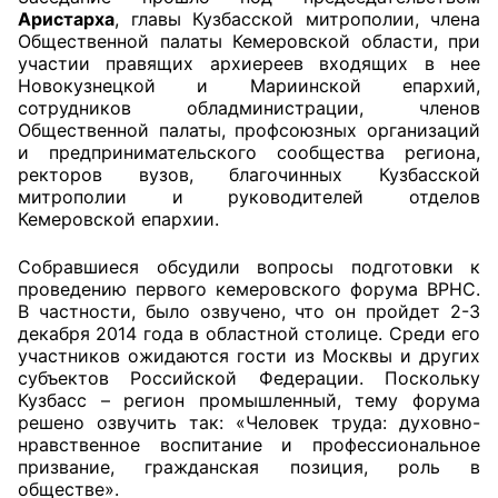
Аристарха
, главы Кузбасской митрополии, члена
Общественной палаты Кемеровской области, при
Главная
участии правящих архиереев входящих в нее
Новокузнецкой и Мариинской епархий,
Общественные советы
сотрудников обладминистрации, членов
Общественной палаты, профсоюзных организаций
Общественные советы при территориальных
и предпринимательского сообщества региона,
органах федеральных органов
ректоров вузов, благочинных Кузбасской
митрополии и руководителей отделов
исполнительной власти
Кемеровской епархии.
Общественные советы по проведению
Собравшиеся обсудили вопросы подготовки к
независимой оценки качества условий
проведению первого кемеровского форума ВРНС.
оказания услуг
В частности, было озвучено, что он пройдет 2-3
декабря 2014 года в областной столице. Среди его
О Палате
участников ожидаются гости из Москвы и других
субъектов Российской Федерации. Поскольку
Кузбасс – регион промышленный, тему форума
Структура Палаты
решено озвучить так: «Человек труда: духовно-
нравственное воспитание и профессиональное
Комиссии
призвание, гражданская позиция, роль в
обществе».
Экспертный совет ОП КО