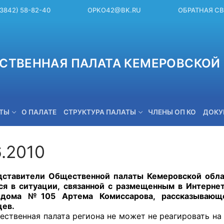
(3842) 58-82-40
OPKO42@BK.RU
ОБРАТНАЯ С
СТВЕННАЯ ПАЛАТА КЕМЕРОВСКОЙ 
ЕТЫ
О ПАЛАТЕ
СТРУКТУРА ПАЛАТЫ
ЧЛЕНЫ ОП КО
ДОКУ
6.2010
OPKO42@BK.RU
ители Общественной палаты Кемеровской области
ся в ситуации, связанной с размещенным в Интерн
 дома №105 Артема Комиссарова, рассказывающ
цев.
нная палата региона не может не реагировать на под