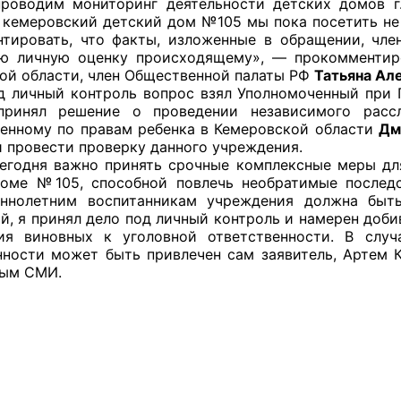
роводим мониторинг деятельности детских домов г
 кемеровский детский дом №105 мы пока посетить не у
нтировать, что факты, изложенные в обращении, чл
ю личную оценку происходящему», — прокомментир
ой области, член Общественной палаты РФ
Татьяна Ал
оветы
ый контроль вопрос взял Уполномоченный при Пр
принял решение о проведении независимого расс
 советы при территориальных органах федеральных о
енному по правам ребенка в Кемеровской области
Дм
ой власти
и провести проверку данного учреждения.
 важно принять срочные комплексные меры для с
 советы по проведению независимой оценки качества
оме №105, способной повлечь необратимые последс
уг
еннолетним воспитанникам учреждения должна быть
й, я принял дело под личный контроль и намерен доби
ния виновных к уголовной ответственности. В слу
нности может быть привлечен сам заявитель, Артем 
ным СМИ.
ты
овет ОП КО