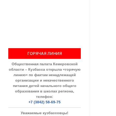
Общественны
Члены ОП КО
Документы ОП К
Регламент ОП
ГОРЯЧАЯ ЛИНИЯ
Кодекс этики
Общественная палата Кемеровской
Положения
области – Кузбасса открыла «горячую
линию» по фактам ненадлежащей
Соглашения
организации и некачественного
питания детей начального общего
Рекомендаци
образования в школах региона,
телефон:
Порядок раб
+7 (3842) 58-69-75
Аппарат ОП КО
Уважаемые кузбассовцы!