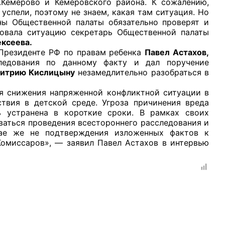
.Кемерово и Кемеровского района. К сожалению,
спели, поэтому не знаем, какая там ситуация. Но
ены Общественной палаты обязательно проверят и
овала ситуацию секретарь Общественной палаты
ексеева.
езиденте РФ по правам ребенка
Павел Астахов,
ледования по данному факту и дал поручение
рганов
итрию Кислицыну
незамедлительно разобраться в
нижения напряженной конфликтной ситуации в
 условий
твия в детской среде. Угроза причинения вреда
 устранена в короткие сроки. В рамках своих
ваться проведения всестороннего расследования и
чае же не подтверждения изложенных фактов к
Комиссаров», — заявил Павел Астахов в интервью