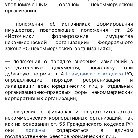
уполномоченным органом некоммерческой
Аппарат ОП КО
организации;
УСТАВ ГКУ “АППАРАТ ОП КО”
— положения об источниках формирования
имущества, повторяющие положения ст. 26
«Источники формирования имущества
Доходы руководителя за 2024 г.
некоммерческой организации» Федерального
закона «О некоммерческих организациях»;
— положения о порядке внесения изменений в
учредительные документы, поскольку они
дублируют нормы гл. 4
Гражданского кодекса
РФ,
определяющие порядок реорганизации и
ликвидации всех юридических лиц и отдельных
организационно-правовых форм некоммерческих
корпоративных организаций;
— сведения о филиалах и представительствах
некоммерческих корпоративных организаций, так
как на основании ст. 55 Гражданского кодекса РФ
они
должны
содержаться в едином
государственном реестре юридических лиц.