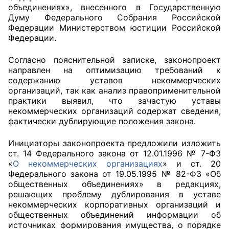
объединениях», внесенного в Государственную
Думу Федерального Собрания Российской
Главная
Федерации Министерством юстиции Российской
Федерации.
Общественные советы
Согласно пояснительной записке, законопроект
Общественные советы при территориальных
направлен на оптимизацию требований к
органах федеральных органов
содержанию уставов некоммерческих
организаций, так как анализ правоприменительной
исполнительной власти
практики выявил, что зачастую уставы
некоммерческих организаций содержат сведения,
Общественные советы по проведению
фактически дублирующие положения закона.
независимой оценки качества условий
оказания услуг
Инициаторы законопроекта предложили изложить
ст. 14 Федерального закона от 12.01.1996 № 7-ФЗ
О Палате
«
О некоммерческих организациях
» и ст. 20
Федерального закона от 19.05.1995 № 82-ФЗ «Об
общественных объединениях» в редакциях,
Структура Палаты
решающих проблему дублирования в уставе
некоммерческих корпоративных организаций и
Комиссии
общественных объединений информации об
источниках формирования имущества, о порядке
Экспертный совет ОП КО