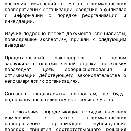
внесения изменений в устав некоммерческих
корпоративных организаций, сведений о филиалах
Совет ОП КО
и информации о порядке реорганизации и
ликвидации.
Общественный штаб
Изучив подробно проект документа, специалисты,
Члены ОП КО
проводившие экспертизу, пришли к следующим
выводам.
Документы ОП КО
Представленный законопроект в целом
заслуживает положительной оценки, поскольку
Регламент ОП КО
преследует цель совершенствования и
оптимизации действующего законодательства о
Кодекс этики ОП КО
некоммерческих организациях.
Положения
Согласно предлагаемым поправкам, не будут
подлежать обязательному включению в устав:
Соглашения
— положения, определяющие порядок внесения
Рекомендации
изменений в устав некоммерческих
корпоративных организаций, дублирующие
Порядок работы ЦОН
порядок принятия соответствующего решения