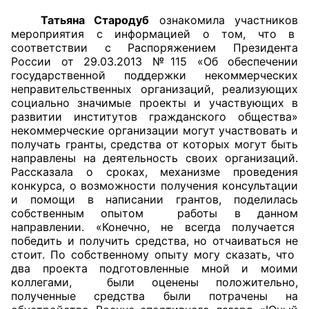
Татьяна Стародуб
ознакомила участников
Аппарат ОП КО
мероприятия с информацией о том, что в
соответствии с Распоряжением Президента
УСТАВ ГКУ “АППАРАТ ОП КО”
России от 29.03.2013 №115 «Об обеспечении
государственной поддержки некоммерческих
Доходы руководителя за 2024 г.
неправительственных организаций, реализующих
социально значимые проекты и участвующих в
развитии институтов гражданского общества»
некоммерческие организации могут участвовать и
получать гранты, средства от которых могут быть
направлены на деятельность своих организаций.
Рассказала о сроках, механизме проведения
конкурса, о возможности получения консультации
и помощи в написании грантов, поделилась
собственным опытом работы в данном
направлении. «Конечно, не всегда получается
победить и получить средства, но отчаиваться не
стоит. По собственному опыту могу сказать, что
два проекта подготовленные мной и моими
коллегами, были оценены положительно,
полученные средства были потрачены на