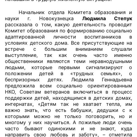
Начальник отдела Комитета образования и
Главная
науки г. Новокузнецка
Людмила Степук
рассказала о том, какую деятельность проводит
Общественные советы
Комитет образования по формированию социально
адаптированной личности воспитанников в
Общественные советы при территориальных
условиях детского дома. Все присутствующие на
органах федеральных органов
встрече с большим вниманием слушали
исполнительной власти
выступление, так как очень часто именно
общественники являются теми неравнодушными
людьми, которые первыми сигнализируют о
Общественные советы по проведению
положении детей в «трудных семьях», о
независимой оценки качества условий
беспризорных детях. Людмила Геннадьевна
оказания услуг
предложила всем социально ориентированным
НКО, Советам ветеранов включиться в процесс
О Палате
поддержки детей, находящимся в детских домах,
интернатах, «Детям так не хватает тепла, им
важно знать, что есть бабушки, дедушки с к
Структура Палаты
которыми можно не только поговорить, но и
многому у них научиться. А пожилые люди очень
Комиссии
часто бывают одинокими и не знают, куда
направить свою любовь и заботу», – отметила
Экспертный совет ОП КО