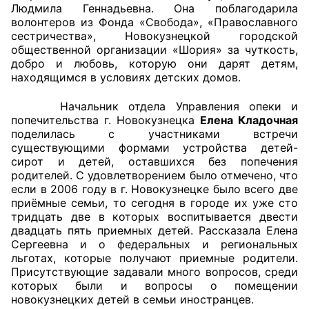
Людмила Геннадьевна. Она поблагодарила
волонтеров из Фонда «Свобода», «Православного
Совет ОП КО
сестричества», Новокузнецкой городской
общественной организации «Шория» за чуткость,
Общественный штаб
добро и любовь, которую они дарят детям,
находящимся в условиях детских домов.
Члены ОП КО
Начальник отдела Управления опеки и
Документы ОП КО
попечительства г. Новокузнецка
Елена Кладочная
поделилась с участниками встречи
существующими формами устройства детей-
Регламент ОП КО
сирот и детей, оставшихся без попечения
родителей. С удовлетворением было отмечено, что
Кодекс этики ОП КО
если в 2006 году в г. Новокузнецке было всего две
приёмные семьи, то сегодня в городе их уже сто
Положения
тридцать две в которых воспитывается двести
двадцать пять приемных детей. Рассказала Елена
Соглашения
Сергеевна и о федеральных и региональных
льготах, которые получают приемные родители.
Рекомендации
Присутствующие задавали много вопросов, среди
которых были и вопросы о помещении
новокузнецких детей в семьи иностранцев.
Порядок работы ЦОН