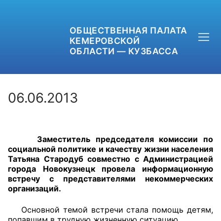
ОБЩЕСТВЕННАЯ ПАЛАТА
КЕМЕРОВСКОЙ
ОБЛАСТИ — КУЗБАССА
06.06.2013
+7 (3842) 58-82-40
Заместитель председателя комиссии по
OPKO42@BK.RU
социальной политике и качеству жизни населения
Татьяна Стародуб совместно с Администрацией
ОБРАТНАЯ СВЯЗЬ
города Новокузнецк провела информационную
встречу с представителями некоммерческих
организаций.
Основной темой встречи стала помощь детям,
попавшим в трудную жизненную ситуацию.