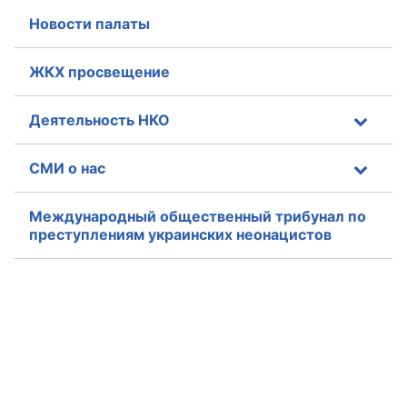
Новости палаты
Аппарат ОП КО
УСТАВ ГКУ “АППАРАТ ОП КО”
ЖКХ просвещение
Доходы руководителя за 2024 г.
Деятельность НКО
СМИ о нас
Международный общественный трибунал по
преступлениям украинских неонацистов