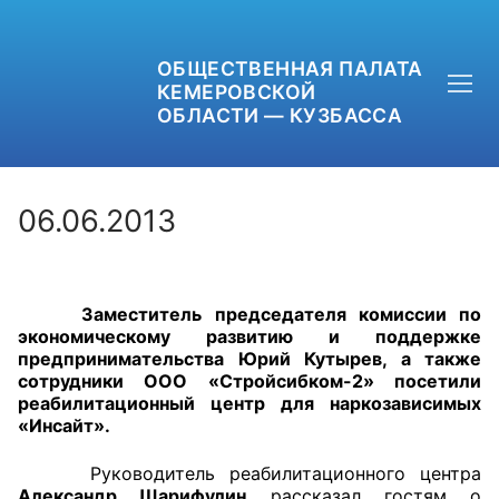
ОБЩЕСТВЕННАЯ ПАЛАТА
КЕМЕРОВСКОЙ
ОБЛАСТИ — КУЗБАССА
06.06.2013
+7 (3842) 58-82-40
Заместитель председателя комиссии по
OPKO42@BK.RU
экономическому развитию и поддержке
предпринимательства Юрий Кутырев, а также
ОБРАТНАЯ СВЯЗЬ
сотрудники ООО «Стройсибком-2» посетили
реабилитационный центр для наркозависимых
«Инсайт».
Руководитель реабилитационного центра
Александр Шарифулин
рассказал гостям о