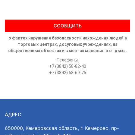
СООБЩИТЬ
о фактах нарушения безопасности нахождения людей в
торговых центрах, досуговых учреждениях, на
общественных объектах и в местах массового отдыха.
Телефоны:
+7 (3842) 58-82-40
+7 (3842) 58-69-75
АДРЕС
650000, Кемеровская область, г. Кемерово, пр-