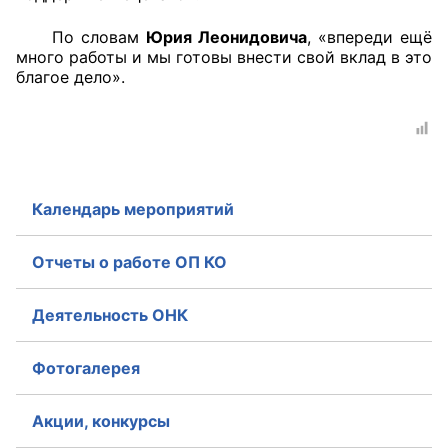
По словам
Юрия Леонидовича
, «впереди ещё
Совет ОП КО
много работы и мы готовы внести свой вклад в это
благое дело».
Общественный штаб
Члены ОП КО
Документы ОП КО
Календарь мероприятий
Регламент ОП КО
Кодекс этики ОП КО
Отчеты о работе ОП КО
Положения
Деятельность ОНК
Соглашения
Фотогалерея
Рекомендации
Акции, конкурсы
Порядок работы ЦОН