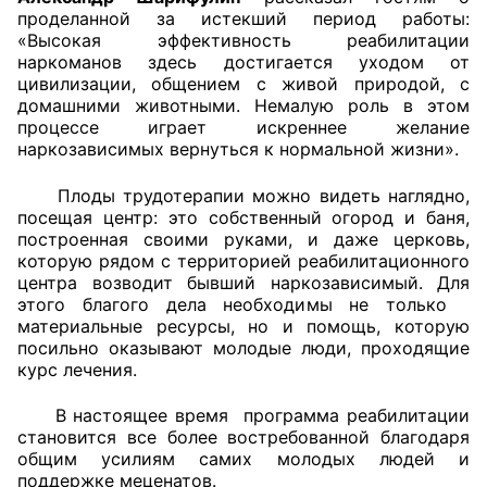
проделанной за истекший период работы:
«Высокая эффективность реабилитации
Главная
наркоманов здесь достигается уходом от
цивилизации, общением с живой природой, с
Общественные советы
домашними животными. Немалую роль в этом
процессе играет искреннее желание
Общественные советы при территориальных
наркозависимых вернуться к нормальной жизни».
органах федеральных органов
исполнительной власти
Плоды трудотерапии можно видеть наглядно,
посещая центр: это собственный огород и баня,
построенная своими руками, и даже церковь,
Общественные советы по проведению
которую рядом с территорией реабилитационного
независимой оценки качества условий
центра возводит бывший наркозависимый. Для
оказания услуг
этого благого дела необходимы не только
материальные ресурсы, но и помощь, которую
О Палате
посильно оказывают молодые люди, проходящие
курс лечения.
Структура Палаты
В настоящее время программа реабилитации
становится все более востребованной благодаря
Комиссии
общим усилиям самих молодых людей и
поддержке меценатов.
Экспертный совет ОП КО