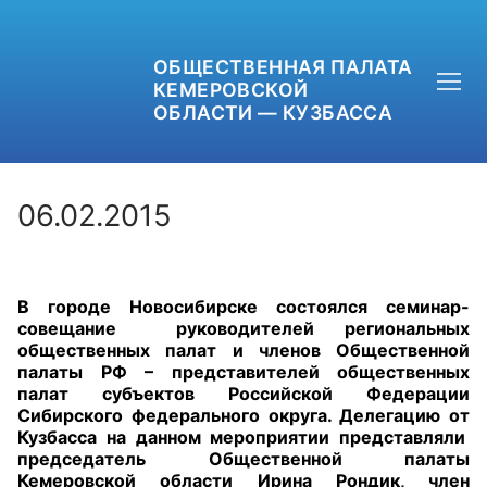
ОБЩЕСТВЕННАЯ ПАЛАТА
КЕМЕРОВСКОЙ
ОБЛАСТИ — КУЗБАССА
06.02.2015
+7 (3842) 58-82-40
В городе Новосибирске состоялся семинар-
OPKO42@BK.RU
совещание руководителей региональных
общественных палат и членов Общественной
ОБРАТНАЯ СВЯЗЬ
палаты РФ – представителей общественных
палат субъектов Российской Федерации
Сибирского федерального округа. Делегацию от
Кузбасса на данном мероприятии представляли
председатель Общественной палаты
Кемеровской области Ирина Рондик, член