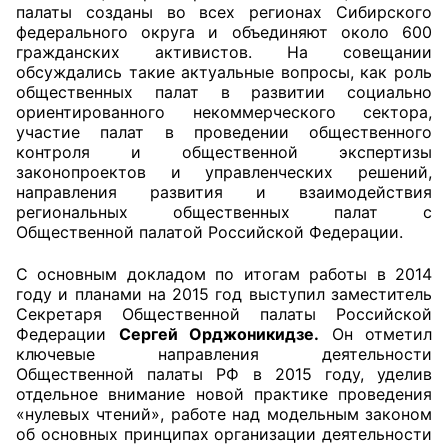
палаты созданы во всех регионах Сибирского
федерального округа и объединяют около 600
Совет ОП КО
гражданских активистов. На совещании
обсуждались такие актуальные вопросы, как роль
Общественный штаб
общественных палат в развитии социально
ориентированного некоммерческого сектора,
Члены ОП КО
участие палат в проведении общественного
контроля и общественной экспертизы
законопроектов и управленческих решений,
Документы ОП КО
направления развития и взаимодействия
региональных общественных палат с
Регламент ОП КО
Общественной палатой Российской Федерации.
Кодекс этики ОП КО
С основным докладом по итогам работы в 2014
году и планами на 2015 год выступил заместитель
Положения
Секретаря Общественной палаты Российской
Федерации
Сергей Орджоникидзе.
Он отметил
Соглашения
ключевые направления деятельности
Общественной палаты РФ в 2015 году, уделив
Рекомендации
отдельное внимание новой практике проведения
«нулевых чтений», работе над модельным законом
об основных принципах организации деятельности
Порядок работы ЦОН