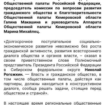
Общественной палаты Российской Федерации,
председатель комиссии по вопросам развития
Главная
гражданского общества и благотворительности
Общественной палаты Кемеровской области
Общественные советы
Галина Макашина и руководитель Аппарата
Общественной палаты Кемеровской области
Общественные советы при территориальных
Марина Михайлец.
органах федеральных органов
«Долгосрочное поступательное социально-
исполнительной власти
экономическое развитие невозможно без роста
гражданской активности, развития всестороннего
Общественные советы по проведению
диалога общества и органов власти, – сказал в
независимой оценки качества условий
своем приветственном слове Полномочный
оказания услуг
представитель Президента Российской Федерации
в Сибирском федеральном округе
Николай
О Палате
Рогожкин.
— Власть и гражданское общество, в
том числе общественные палаты, действуя как
партнеры, должны находиться в конструктивном
Структура Палаты
диалоге, сообща решать задачи, стоящие перед
обществом и страной».
Комиссии
В настоящее время региональные общественные
Экспертный совет ОП КО