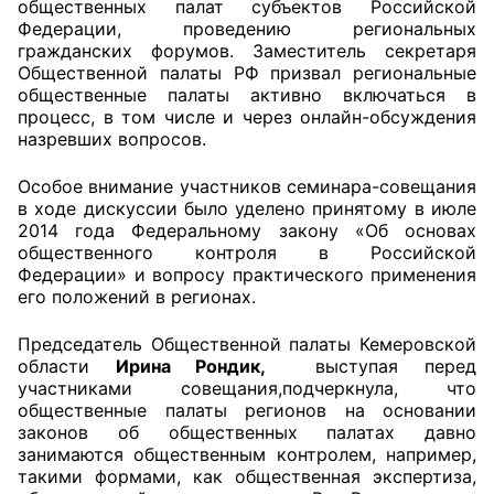
общественных палат субъектов Российской
Федерации, проведению региональных
Аппарат ОП КО
гражданских форумов. Заместитель секретаря
Общественной палаты РФ призвал региональные
УСТАВ ГКУ “АППАРАТ ОП КО”
общественные палаты активно включаться в
процесс, в том числе и через онлайн-обсуждения
Доходы руководителя за 2024 г.
назревших вопросов.
Особое внимание участников семинара-совещания
в ходе дискуссии было уделено принятому в июле
2014 года Федеральному закону «Об основах
общественного контроля в Российской
Федерации» и вопросу практического применения
его положений в регионах.
Председатель Общественной палаты Кемеровской
области
Ирина Рондик,
выступая перед
участниками совещания,подчеркнула, что
общественные палаты регионов на основании
законов об общественных палатах давно
занимаются общественным контролем, например,
такими формами, как общественная экспертиза,