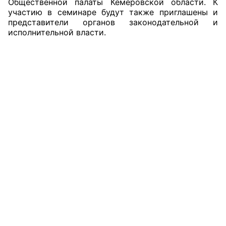
Общественной палаты Кемеровской области. К
участию в семинаре будут также приглашены и
Совет ОП КО
представители органов законодательной и
исполнительной власти.
Общественный штаб
Члены ОП КО
Документы ОП КО
Регламент ОП КО
Кодекс этики ОП КО
Положения
Соглашения
Рекомендации
Порядок работы ЦОН