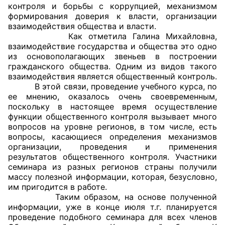
контроля и борьбы с коррупцией, механизмом
формирования доверия к власти, организации
Главная
взаимодействия общества и власти.
Как отметила Галина Михайловна,
Общественные советы
взаимодействие государства и общества это одно
из основополагающих звеньев в построении
Общественные советы при территориальных
гражданского общества. Одним из видов такого
взаимодействия является общественный контроль.
органах федеральных органов
В этой связи, проведение учебного курса, по
исполнительной власти
ее мнению, оказалось очень своевременным,
поскольку в настоящее время осуществление
Общественные советы по проведению
функции общественного контроля вызывает много
независимой оценки качества условий
вопросов на уровне регионов, в том числе, есть
вопросы, касающиеся определения механизмов
оказания услуг
организации, проведения и применения
результатов общественного контроля. Участники
О Палате
семинара из разных регионов страны получили
массу полезной информации, которая, безусловно,
Структура Палаты
им пригодится в работе.
Таким образом, на основе полученной
Комиссии
информации, уже в конце июля т.г. планируется
проведение подобного семинара для всех членов
Экспертный совет ОП КО