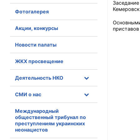
Заседание
Кемеровск
Фотогалерея
Главная
Основными
Общественные с
Акции, конкурсы
приставов
Общественные
Новости палаты
исполнительн
ЖКХ просвещение
Общественные
оказания усл
Деятельность НКО
О Палате
СМИ о нас
Структура Пала
Комиссии
Международный
общественный трибунал по
преступлениям украинских
Экспертный с
неонацистов
Совет ОП КО