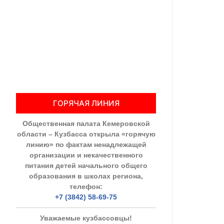
Общественны
Члены ОП КО
Документы ОП К
Регламент ОП
ГОРЯЧАЯ ЛИНИЯ
Кодекс этики
Общественная палата Кемеровской
Положения
области – Кузбасса открыла «горячую
линию» по фактам ненадлежащей
Соглашения
организации и некачественного
питания детей начального общего
Рекомендаци
образования в школах региона,
телефон:
Порядок раб
+7 (3842) 58-69-75
Аппарат ОП КО
Уважаемые кузбассовцы!