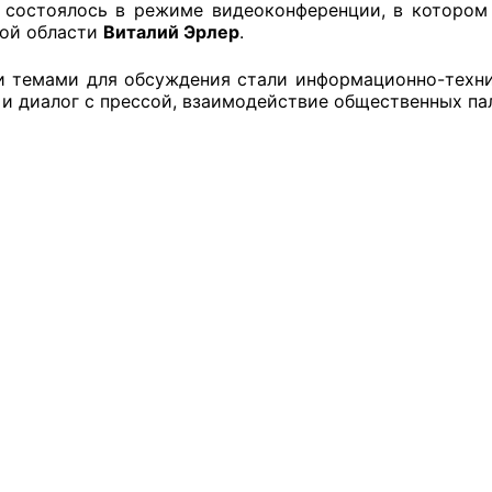
 состоялось в режиме видеоконференции, в котором
ой области
Виталий Эрлер
.
 темами для обсуждения стали информационно-техни
оветы
 и диалог с прессой, взаимодействие общественных па
 советы при территориальных органах федеральных о
ой власти
 советы по проведению независимой оценки качества
уг
ты
овет ОП КО