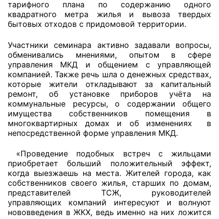
тарифного плана по содержанию одного
квадратного метра жилья и вывоза твердых
Совет ОП КО
бытовых отходов с придомовой территории.
Общественный штаб
Участники семинара активно задавали вопросы,
обменивались мнениями, опытом в сфере
Члены ОП КО
управления МКД и общением с управляющей
компанией. Также речь шла о денежных средствах,
которые жители откладывают за капитальный
Документы ОП КО
ремонт, об установке приборов учёта на
коммунальные ресурсы, о содержании общего
Регламент ОП КО
имущества собственников помещения в
многоквартирных домах и об изменениях в
Кодекс этики ОП КО
непосредственной форме управления МКД.
Положения
«Проведение подобных встреч с жильцами
приобретает больший положительный эффект,
Соглашения
когда выезжаешь на места. Жителей города, как
собственников своего жилья, старших по домам,
Рекомендации
представителей ТСЖ, руководителей
управляющих компаний интересуют и волнуют
нововведения в ЖКХ, ведь именно на них ложится
Порядок работы ЦОН