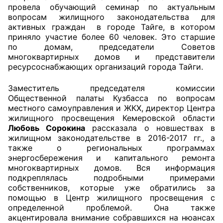
провела обучающий семинар по актуальным
вопросам жилищного законодательства для
Главная
активных граждан в городе Тайге, в котором
приняло участие более 60 человек. Это старшие
Общественные советы
по домам, председатели Советов
многоквартирных домов и представители
Общественные советы при территориальных
ресурсоснабжающих организаций города Тайги.
органах федеральных органов
Заместитель председателя комиссии
исполнительной власти
Общественной палаты Кузбасса по вопросам
местного самоуправления и ЖКХ, директор Центра
Общественные советы по проведению
жилищного просвещения Кемеровской области
независимой оценки качества условий
Любовь Сорокина
рассказала о новшествах в
оказания услуг
жилищном законодательстве в 2016-2017 гг., а
также о региональных программах
О Палате
энергосбережения и капитального ремонта
многоквартирных домов. Вся информация
подкреплялась подробными примерами
Структура Палаты
собственников, которые уже обратились за
помощью в Центр жилищного просвещения с
Комиссии
определенной проблемой. Она также
акцентировала внимание собравшихся на нюансах
Экспертный совет ОП КО