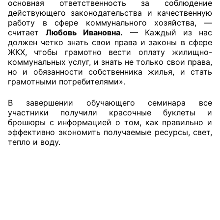
основная ответственность за соблюдение
действующего законодательства и качественную
Аппарат ОП КО
работу в сфере коммунального хозяйства, —
считает
Любовь Ивановна.
— Каждый из нас
УСТАВ ГКУ “АППАРАТ ОП КО”
должен четко знать свои права и законы в сфере
ЖКХ, чтобы грамотно вести оплату жилищно-
Доходы руководителя за 2024 г.
коммунальных услуг, и знать не только свои права,
но и обязанности собственника жилья, и стать
грамотными потребителями».
В завершении обучающего семинара все
участники получили красочные буклеты и
брошюры с информацией о том, как правильно и
эффективно экономить получаемые ресурсы, свет,
тепло и воду.