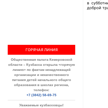
в субботн
доброй тр
Общественны
Члены ОП КО
Документы ОП К
Регламент ОП
ГОРЯЧАЯ ЛИНИЯ
Кодекс этики
Общественная палата Кемеровской
Положения
области – Кузбасса открыла «горячую
линию» по фактам ненадлежащей
Соглашения
организации и некачественного
питания детей начального общего
Рекомендаци
образования в школах региона,
телефон:
Порядок раб
+7 (3842) 58-69-75
Аппарат ОП КО
Уважаемые кузбассовцы!