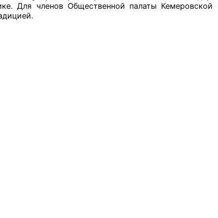
ике. Для членов Общественной палаты Кемеровской 
адицией.
й штаб
О
 КО
 ОП КО
и
оты ЦОН