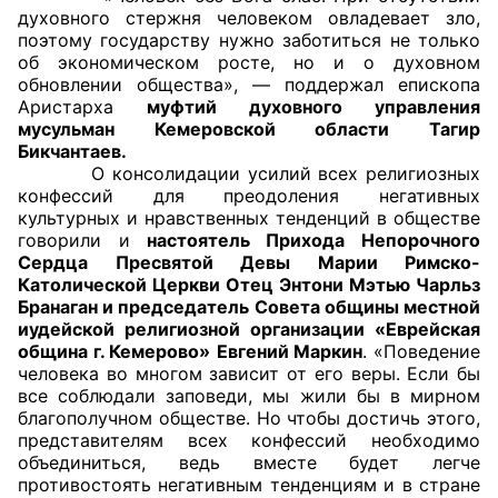
духовного стержня человеком овладевает зло,
Аппарат ОП КО
поэтому государству нужно заботиться не только
об экономическом росте, но и о духовном
УСТАВ ГКУ “АППАРАТ ОП КО”
обновлении общества», — поддержал епископа
Аристарха
муфтий духовного управления
мусульман Кемеровской области Тагир
Доходы руководителя за 2024 г.
Бикчантаев.
О консолидации усилий всех религиозных
конфессий для преодоления негативных
культурных и нравственных тенденций в обществе
говорили и
настоятель Прихода Непорочного
Сердца Пресвятой Девы Марии Римско-
Католической Церкви Отец Энтони Мэтью Чарльз
Бранаган и председатель Совета общины местной
иудейской религиозной организации «Еврейская
община г. Кемерово»
Евгений Маркин
. «Поведение
человека во многом зависит от его веры. Если бы
все соблюдали заповеди, мы жили бы в мирном
благополучном обществе. Но чтобы достичь этого,
представителям всех конфессий необходимо
объединиться, ведь вместе будет легче
противостоять негативным тенденциям и в стране