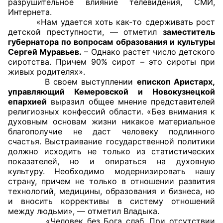
разрушительное влияние телевидения, СМИ,
Интернета.
Совет ОП КО
«Нам удается хоть как-то сдерживать рост
детской преступности, — отметил
заместитель
губернатора по вопросам образования и культуры
Общественный штаб
Сергей Муравьев.
– Однако растет число детского
сиротства. Причем 90% сирот – это сироты при
Члены ОП КО
живых родителях».
В своем выступлении
епископ Аристарх,
Документы ОП КО
управляющий Кемеровской и Новокузнецкой
епархией
выразил общее мнение представителей
Регламент ОП КО
религиозных конфессий области. «Без внимания к
духовным основам жизни никакое материальное
Кодекс этики ОП КО
благополучие не даст человеку подлинного
счастья. Выстраивание государственной политики
должно исходить не только из статистических
Положения
показателей, но и опираться на духовную
культуру. Необходимо модернизировать нашу
Соглашения
страну, причем не только в отношении развития
технологий, медицины, образования и бизнеса, но
Рекомендации
и вносить коррективы в систему отношений
между людьми», — отметил Владыка.
Порядок работы ЦОН
«Человек без Бога слаб. При отсутствии