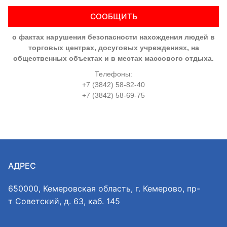
СООБЩИТЬ
о фактах нарушения безопасности нахождения людей в
торговых центрах, досуговых учреждениях, на
общественных объектах и в местах массового отдыха.
Телефоны:
+7 (3842) 58-82-40
+7 (3842) 58-69-75
АДРЕС
650000, Кемеровская область, г. Кемерово, пр-
т Советский, д. 63, каб. 145