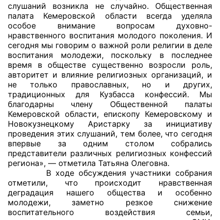
слушаний возникла не случайно. Общественная
палата Кемеровской области всегда уделяла
Главная
особое внимание вопросам духовно-
нравственного воспитания молодого поколения. И
Общественные советы
сегодня мы говорим о важной роли религии в деле
воспитания молодежи, поскольку в последнее
Общественные советы при территориальных
время в обществе существенно возросли роль,
авторитет и влияние
религиозных организаций, и
органах федеральных органов
не только православных, но и других,
исполнительной власти
традиционных для Кузбасса конфессий. Мы
благодарны члену Общественной палаты
Общественные советы по проведению
Кемеровской области, епископу Кемеровскому и
независимой оценки качества условий
Новокузнецкому Аристарку за инициативу
проведения этих слушаний, тем более, что сегодня
оказания услуг
впервые за одним столом собрались
представители различных религиозных конфессий
О Палате
региона», — отметила Татьяна Олеговна.
В ходе обсуждения участники собрания
Структура Палаты
отметили, что происходит нравственная
деградация нашего общества и особенно
Комиссии
молодежи, заметно резкое снижение
воспитательного воздействия семьи,
Экспертный совет ОП КО