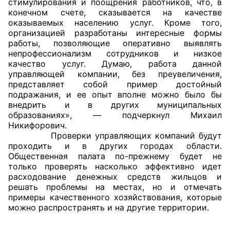
стимулирования и поощрения работников, что, в
конечном счете, сказывается на качестве
Совет ОП КО
оказываемых населению услуг. Кроме того,
организацией разработаны интересные формы
работы, позволяющие оперативно выявлять
Общественный штаб
непрофессионализм сотрудников и низкое
качество услуг. Думаю, работа данной
Члены ОП КО
управляющей компании, без преувеличения,
представляет собой пример достойный
Документы ОП КО
подражания, и ее опыт вполне можно было бы
внедрить и в других муниципальных
Регламент ОП КО
образованиях», — подчеркнул Михаил
Никифорович.
Кодекс этики ОП КО
Проверки управляющих компаний будут
проходить и в других городах области.
Общественная палата по-прежнему будет не
Положения
только проверять насколько эффективно идет
расходование денежных средств жильцов и
Соглашения
решать проблемы на местах, но и отмечать
примеры качественного хозяйствования, которые
Рекомендации
можно распространять и на другие территории.
Порядок работы ЦОН