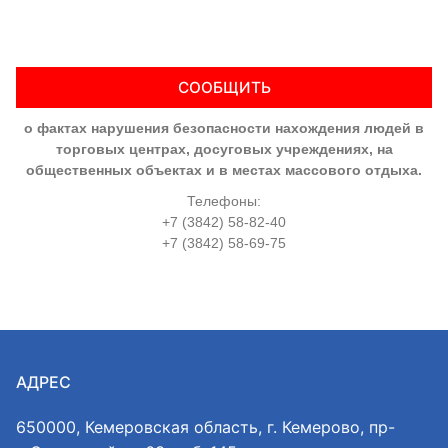
СООБЩИТЬ
о фактах нарушения безопасности нахождения людей в
торговых центрах, досуговых учреждениях, на
общественных объектах и в местах массового отдыха.
Телефоны:
+7 (3842) 58-82-40
+7 (3842) 58-69-75
АДРЕС
650000, Кемеровская область, г. Кемерово, пр-