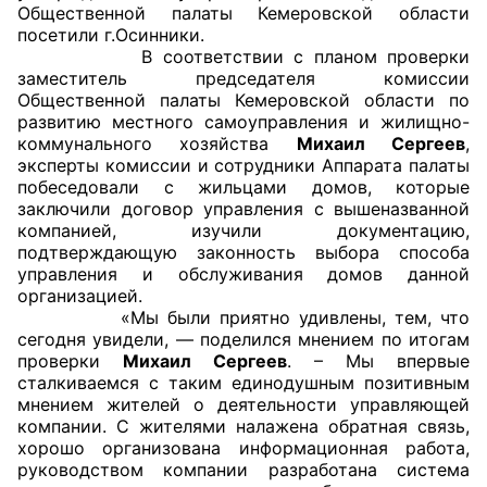
Общественной палаты Кемеровской области
посетили г.Осинники.
Главная
В соответствии с планом проверки
заместитель председателя комиссии
Общественные советы
Общественной палаты Кемеровской области по
развитию местного самоуправления и жилищно-
Общественные советы при территориальных
коммунального хозяйства
Михаил Сергеев
,
эксперты комиссии и сотрудники Аппарата палаты
органах федеральных органов
побеседовали с жильцами домов, которые
исполнительной власти
заключили договор управления с вышеназванной
компанией, изучили документацию,
Общественные советы по проведению
подтверждающую законность выбора способа
независимой оценки качества условий
управления и обслуживания домов данной
организацией.
оказания услуг
«Мы были приятно удивлены, тем, что
сегодня увидели, — поделился мнением по итогам
О Палате
проверки
Михаил Сергеев
. – Мы впервые
сталкиваемся с таким единодушным позитивным
Структура Палаты
мнением жителей о деятельности управляющей
компании. С жителями налажена обратная связь,
Комиссии
хорошо организована информационная работа,
руководством компании разработана система
Экспертный совет ОП КО