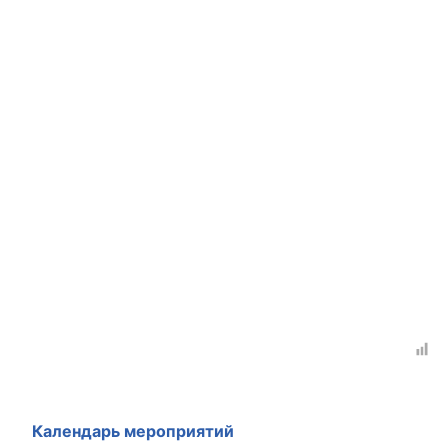
Аппарат ОП КО
УСТАВ ГКУ “АППАРАТ ОП КО”
Доходы руководителя за 2024 г.
Календарь мероприятий