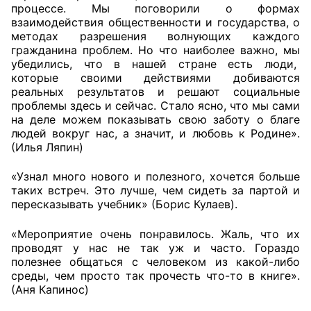
процессе. Мы поговорили о формах
взаимодействия общественности и государства, о
Совет ОП КО
методах разрешения волнующих каждого
гражданина проблем. Но что наиболее важно, мы
Общественный штаб
убедились, что в нашей стране есть люди,
которые своими действиями добиваются
Члены ОП КО
реальных результатов и решают социальные
проблемы здесь и сейчас. Стало ясно, что мы сами
на деле можем показывать свою заботу о благе
Документы ОП КО
людей вокруг нас, а значит, и любовь к Родине».
(Илья Ляпин)
Регламент ОП КО
«Узнал много нового и полезного, хочется больше
Кодекс этики ОП КО
таких встреч. Это лучше, чем сидеть за партой и
пересказывать учебник» (Борис Кулаев).
Положения
«Мероприятие очень понравилось. Жаль, что их
Соглашения
проводят у нас не так уж и часто. Гораздо
полезнее общаться с человеком из какой-либо
Рекомендации
среды, чем просто так прочесть что-то в книге».
(Аня Капинос)
Порядок работы ЦОН