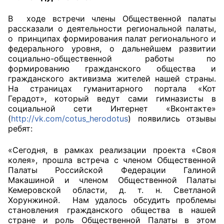
В ходе встречи члены Общественной палаты
Главная
рассказали о деятельности региональной палаты,
о принципах формирования палат регионального и
Общественные советы
федерального уровня, о дальнейшем развитии
социально-общественной работы по
Общественные советы при территориальных
формированию гражданского общества и
органах федеральных органов
гражданского активизма жителей нашей страны.
На страницах гуманитарного портала «Кот
исполнительной власти
Герадот», который ведут сами гимназисты в
социальной сети Интернет «Вконтакте»
Общественные советы по проведению
(
http://vk.com/cotus_herodotus
) появились отзывы
независимой оценки качества условий
ребят:
оказания услуг
«Сегодня, в рамках реализации проекта «Своя
О Палате
колея», прошла встреча с членом Общественной
Палаты Российской Федерации Галиной
Макашиной и членом Общественной Палаты
Структура Палаты
Кемеровской области, д. т. н. Светланой
Хорунжиной. Нам удалось обсудить проблемы
Комиссии
становления гражданского общества в нашей
стране и роль Общественной Палаты в этом
Экспертный совет ОП КО